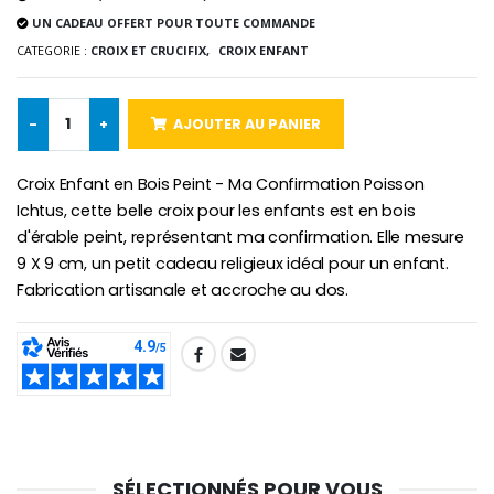
UN CADEAU OFFERT POUR TOUTE COMMANDE
-25%
Médaille Miraculeuse Rose
CATEGORIE :
CROIX ET CRUCIFIX,
CROIX ENFANT
Lot de 20 Bougies de Neuvaine Blanches
€2.50
€58.50
€78.00
-
+
AJOUTER AU PANIER
Croix Enfant en Bois Peint - Ma Confirmation Poisson
Chapelet de Lourde
Huile d'Onction
€5.00
€9.90
Ichtus, cette belle croix pour les enfants est en bois
d'érable peint, représentant ma confirmation. Elle mesure
9 X 9 cm, un petit cadeau religieux idéal pour un enfant.
Fabrication artisanale et accroche au dos.
Croix Enfant en Bois Eglise Papillons et Arc-en-ciel 15 cm
Bougie Neuvaine pour une Guérison - 17.5cm
€23.00
€4.90
SHARE:
SÉLECTIONNÉS POUR VOUS