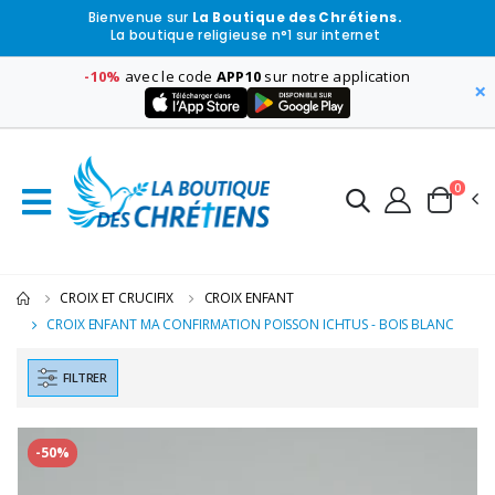
Bienvenue sur
La Boutique des Chrétiens.
La boutique religieuse n°1 sur internet
-10%
avec le code
APP10
sur notre application
×
0
CROIX ET CRUCIFIX
CROIX ENFANT
CROIX ENFANT MA CONFIRMATION POISSON ICHTUS - BOIS BLANC
FILTRER
-50%