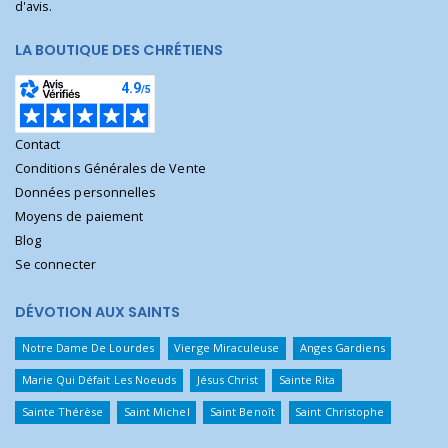
d'avis.
LA BOUTIQUE DES CHRÉTIENS
Contact
Conditions Générales de Vente
Données personnelles
Moyens de paiement
Blog
Se connecter
DÉVOTION AUX SAINTS
Notre Dame De Lourdes
Vierge Miraculeuse
Anges Gardiens
Marie Qui Défait Les Noeuds
Jésus Christ
Sainte Rita
Sainte Thérèse
Saint Michel
Saint Benoît
Saint Christophe