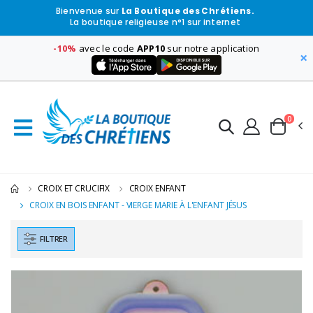
Bienvenue sur
La Boutique des Chrétiens.
La boutique religieuse n°1 sur internet
-10%
avec le code
APP10
sur notre application
×
0
CROIX ET CRUCIFIX
CROIX ENFANT
CROIX EN BOIS ENFANT - VIERGE MARIE À L'ENFANT JÉSUS
FILTRER