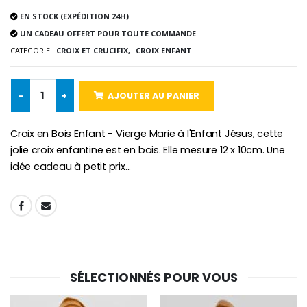
EN STOCK (EXPÉDITION 24H)
-25%
Médaille Miraculeuse Rose
UN CADEAU OFFERT POUR TOUTE COMMANDE
Lot de 20 Bougies de Neuvaine Blanches
€2.50
€58.50
CATEGORIE :
CROIX ET CRUCIFIX,
CROIX ENFANT
€78.00
-
+
AJOUTER AU PANIER
Chapelet de Lourde
Huile d'Onction
€5.00
€9.90
Croix en Bois Enfant - Vierge Marie à l'Enfant Jésus, cette
jolie croix enfantine est en bois. Elle mesure 12 x 10cm. Une
idée cadeau à petit prix...
Croix Enfant en Bois Eglise Papillons et Arc-en-ciel 15 cm
Bougie Neuvaine pour une Guérison - 17.5cm
SHARE:
€23.00
€4.90
SÉLECTIONNÉS POUR VOUS