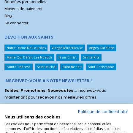
Données personnelles
Moyens de paiement
Blog
Se connecter
DÉVOTION AUX SAINTS
Notre Dame De Lourdes
Vierge Miraculeuse
Anges Gardiens
Marie Qui Défait Les Noeuds
Jésus Christ
Sainte Rita
Sainte Thérèse
Saint Michel
Saint Benoît
Saint Christophe
INSCRIVEZ-VOUS A NOTRE NEWSLETTER !
Soldes, Promotions, Nouveautés
... Inscrivez-vous
maintenant pour recevoir nos meilleures offres.
Politique de confidentialité
Nous utilisons des cookies
Les cookies nous permettent de personnaliser le contenu et les
annonces, d'offrir des fonctionnalités relatives aux médias sociaux et