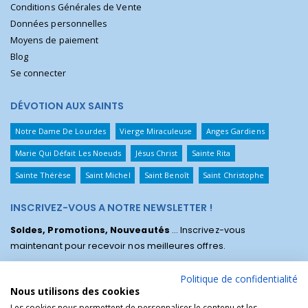
Conditions Générales de Vente
Données personnelles
Moyens de paiement
Blog
Se connecter
DÉVOTION AUX SAINTS
Notre Dame De Lourdes
Vierge Miraculeuse
Anges Gardiens
Marie Qui Défait Les Noeuds
Jésus Christ
Sainte Rita
Sainte Thérèse
Saint Michel
Saint Benoît
Saint Christophe
INSCRIVEZ-VOUS A NOTRE NEWSLETTER !
Soldes, Promotions, Nouveautés
... Inscrivez-vous
maintenant pour recevoir nos meilleures offres.
Politique de confidentialité
Nous utilisons des cookies
Les cookies nous permettent de personnaliser le contenu et les