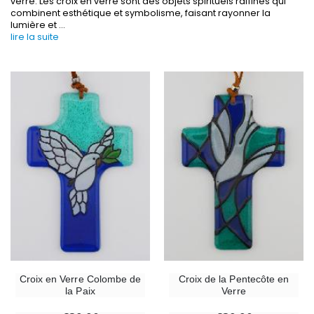
verre. Les croix en verre sont des objets spirituels raffinés qui
combinent esthétique et symbolisme, faisant rayonner la
lumière et
...
-30%
lire la suite
6 Bougies Teintées Masse Couleur Blanche
Une bougie 150 gr et votre Prière déposées à L
€6.00
€7.00
€10.00
-10%
-20%
Statue Vierge Miraculeuse Lumineuse
Eau de Lourdes 1 
€13.50
€9.60
€15.00
€12.00
-20%
Coffret Encens Benjoin + Charbon + Brûle-encens
Déposez votre Neuvaine à Lourdes
€21.90
€9.60
€12.00
Croix en Verre Colombe de
Croix de la Pentecôte en
la Paix
Verre
Encens d'Eglise Pontifical 250g
Bonbons Pastilles Menthe à l'Eau de Lourdes - 130g