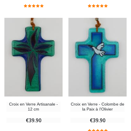
Croix Enfant en Bois Eglise Papillons et Arc-en-ciel 15 cm
Bougie Neuvaine pou
€23.00
€4.90
Croix en Verre Artisanale -
Croix en Verre - Colombe de
12 cm
la Paix à l'Olivier
€39.90
€39.90