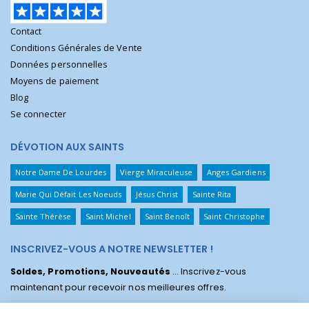
Contact
Conditions Générales de Vente
Données personnelles
Moyens de paiement
Blog
Se connecter
DÉVOTION AUX SAINTS
Notre Dame De Lourdes
Vierge Miraculeuse
Anges Gardiens
Marie Qui Défait Les Noeuds
Jésus Christ
Sainte Rita
Sainte Thérèse
Saint Michel
Saint Benoît
Saint Christophe
INSCRIVEZ-VOUS A NOTRE NEWSLETTER !
Soldes, Promotions, Nouveautés
... Inscrivez-vous
maintenant pour recevoir nos meilleures offres.