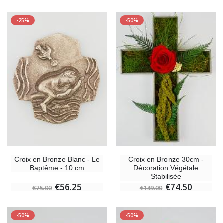
-25%
-50%
Croix Enfant en Bois Eglise Papillons et Arc-en-ciel 15 cm
Bougie Neuvaine pou
€23.00
€4.90
Croix en Bronze Blanc - Le
Croix en Bronze 30cm -
Baptême - 10 cm
Décoration Végétale
Stabilisée
€56.25
€74.50
€75.00
€149.00
-50%
-50%