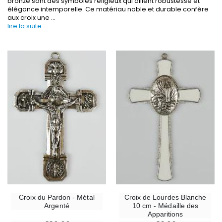
bronze sont des symboles religieux qui allient robustesse et
élégance intemporelle. Ce matériau noble et durable confère
aux croix une
...
-30%
lire la suite
6 Bougies Teintées Masse Couleur Blanche
Une bougie 150 gr et votre Prière déposées à L
€6.00
€7.00
€10.00
-10%
-20%
Statue Vierge Miraculeuse Lumineuse
Eau de Lourdes 1 
€13.50
€9.60
€15.00
€12.00
-20%
Coffret Encens Benjoin + Charbon + Brûle-encens
Déposez votre Neuvaine à Lourdes
€21.90
€9.60
€12.00
Croix du Pardon - Métal
Croix de Lourdes Blanche
Argenté
10 cm - Médaille des
Apparitions
Encens d'Eglise Pontifical 250g
Bonbons Pastilles Menthe à l'Eau de Lourdes - 130g