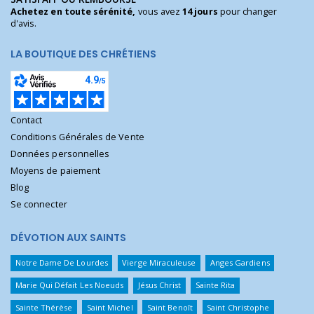
Achetez en toute sérénité,
vous avez
14 jours
pour changer
d'avis.
LA BOUTIQUE DES CHRÉTIENS
Contact
Conditions Générales de Vente
Données personnelles
Moyens de paiement
Blog
Se connecter
DÉVOTION AUX SAINTS
Notre Dame De Lourdes
Vierge Miraculeuse
Anges Gardiens
Marie Qui Défait Les Noeuds
Jésus Christ
Sainte Rita
Sainte Thérèse
Saint Michel
Saint Benoît
Saint Christophe