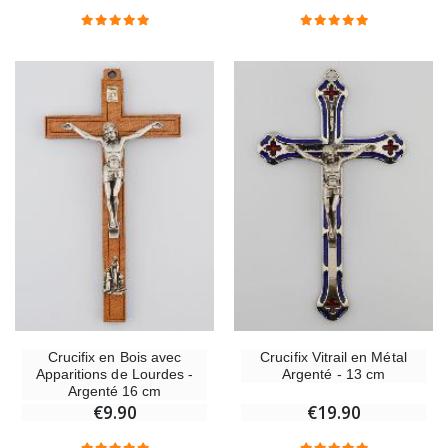
Croix Enfant en Bois Eglise Papillons et Arc-en-ciel 15 cm
Bougie Neuvaine pou
€23.00
€4.90
Crucifix en Bois avec
Crucifix Vitrail en Métal
Apparitions de Lourdes -
Argenté - 13 cm
Argenté 16 cm
€9.90
€19.90