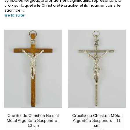
symboles religieux profondément significatifs, représentant la
croix sur laquelle le Christ a été crucifié, et ils incarnent ainsi le
sacrifice
...
-30%
lire la suite
6 Bougies Teintées Masse Couleur Blanche
Une bougie 150 gr et votre Prière déposées à L
€6.00
€7.00
€10.00
-10%
-20%
Statue Vierge Miraculeuse Lumineuse
Eau de Lourdes 1 
€13.50
€9.60
€15.00
€12.00
-20%
Coffret Encens Benjoin + Charbon + Brûle-encens
Déposez votre Neuvaine à Lourdes
€21.90
€9.60
€12.00
Crucifix du Christ en Bois et
Crucifix du Christ en Métal
Métal Argenté à Suspendre -
Argenté à Suspendre - 11
13 cm
cm
Encens d'Eglise Pontifical 250g
Bonbons Pastilles Menthe à l'Eau de Lourdes - 130g