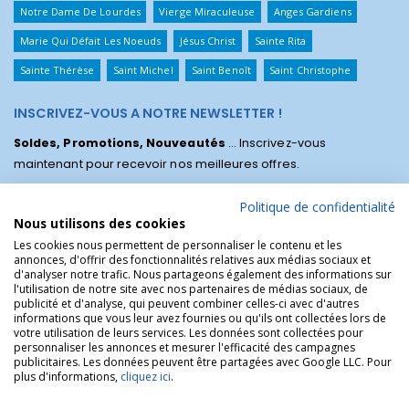
Notre Dame De Lourdes
Vierge Miraculeuse
Anges Gardiens
Marie Qui Défait Les Noeuds
Jésus Christ
Sainte Rita
Sainte Thérèse
Saint Michel
Saint Benoît
Saint Christophe
INSCRIVEZ-VOUS A NOTRE NEWSLETTER !
Soldes, Promotions, Nouveautés
... Inscrivez-vous
maintenant pour recevoir nos meilleures offres.
Politique de confidentialité
Nous utilisons des cookies
Les cookies nous permettent de personnaliser le contenu et les
annonces, d'offrir des fonctionnalités relatives aux médias sociaux et
d'analyser notre trafic. Nous partageons également des informations sur
l'utilisation de notre site avec nos partenaires de médias sociaux, de
publicité et d'analyse, qui peuvent combiner celles-ci avec d'autres
informations que vous leur avez fournies ou qu'ils ont collectées lors de
votre utilisation de leurs services. Les données sont collectées pour
personnaliser les annonces et mesurer l'efficacité des campagnes
La Boutique des Chrétiens © | La boutique religieuse chrétienne de
publicitaires. Les données peuvent être partagées avec Google LLC. Pour
référence !.
plus d'informations,
cliquez ici
.