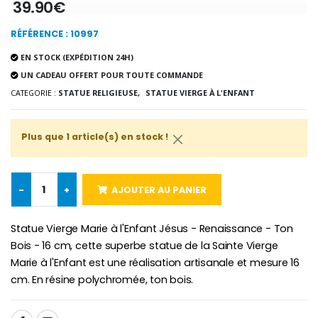
39.90€
-10%
Médaille Miraculeuse Or 9 Carat
Bougie de Neuvaine Contre le Mal - Saint Michel
RÉFÉRENCE : 10997
€130.00
€4.95
€5.50
EN STOCK (EXPÉDITION 24H)
UN CADEAU OFFERT POUR TOUTE COMMANDE
CATEGORIE :
STATUE RELIGIEUSE,
STATUE VIERGE À L'ENFANT
-25%
Médaille Miraculeuse Rose
Lot de 20 Bougies de Neuvaine Blanches
€2.50
€58.50
Plus que 1 article(s) en stock !
€78.00
-
+
AJOUTER AU PANIER
Chapelet de Lourde
Huile d'Onction
€5.00
€9.90
Statue Vierge Marie à l'Enfant Jésus - Renaissance - Ton
Bois - 16 cm, cette superbe statue de la Sainte Vierge
Marie à l'Enfant est une réalisation artisanale et mesure 16
cm. En résine polychromée, ton bois.
Croix Enfant en Bois Eglise Papillons et Arc-en-ciel 15 cm
Bougie Neuvaine pour une Guérison - 17.5cm
€23.00
€4.90