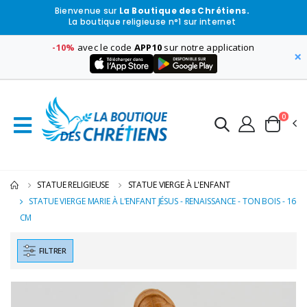
Bienvenue sur
La Boutique des Chrétiens.
La boutique religieuse n°1 sur internet
-10%
avec le code
APP10
sur notre application
×
0
STATUE RELIGIEUSE
STATUE VIERGE À L'ENFANT
STATUE VIERGE MARIE À L'ENFANT JÉSUS - RENAISSANCE - TON BOIS - 16
CM
FILTRER