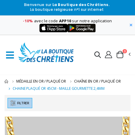
Bienvenue sur
La Boutique des Chrétiens.
La boutique religieuse n°1 sur internet
-10%
avec le code
APP10
sur notre application
×
0
MÉDAILLE EN OR / PLAQUÉ OR
CHAÎNE EN OR / PLAQUÉ OR
CHAINE PLAQUÉ OR 45CM - MAILLE GOURMETTE 2,4MM
FILTRER