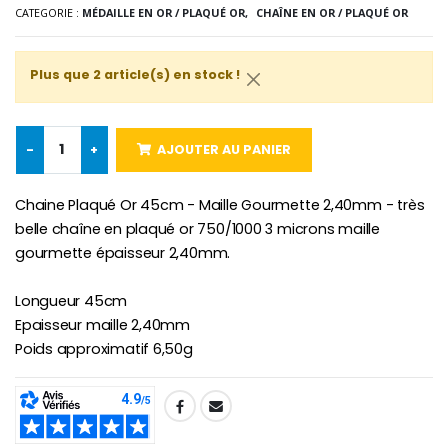
CATEGORIE :
MÉDAILLE EN OR / PLAQUÉ OR,
CHAÎNE EN OR / PLAQUÉ OR
-10%
Médaille Miraculeuse Or 9 Carat
Bougie de Neuvaine Contre le Mal - Saint Michel
€130.00
Plus que 2 article(s) en stock !
€4.95
€5.50
-
+
AJOUTER AU PANIER
-25%
Médaille Miraculeuse Rose
Lot de 20 Bougies de Neuvaine Blanches
€2.50
Chaine Plaqué Or 45cm - Maille Gourmette 2,40mm - très
€58.50
€78.00
belle chaîne en plaqué or 750/1000 3 microns maille
gourmette épaisseur 2,40mm.
Longueur 45cm
Chapelet de Lourde
Huile d'Onction
Epaisseur maille 2,40mm
€5.00
€9.90
Poids approximatif 6,50g
SHARE:
Croix Enfant en Bois Eglise Papillons et Arc-en-ciel 15 cm
Bougie Neuvaine pour une Guérison - 17.5cm