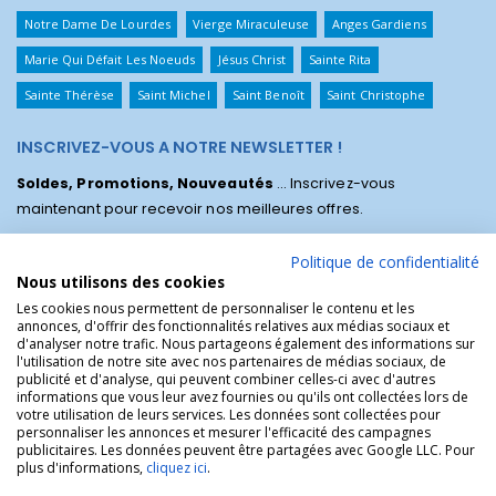
Notre Dame De Lourdes
Vierge Miraculeuse
Anges Gardiens
Marie Qui Défait Les Noeuds
Jésus Christ
Sainte Rita
Sainte Thérèse
Saint Michel
Saint Benoît
Saint Christophe
INSCRIVEZ-VOUS A NOTRE NEWSLETTER !
Soldes, Promotions, Nouveautés
... Inscrivez-vous
maintenant pour recevoir nos meilleures offres.
Politique de confidentialité
Nous utilisons des cookies
Les cookies nous permettent de personnaliser le contenu et les
annonces, d'offrir des fonctionnalités relatives aux médias sociaux et
d'analyser notre trafic. Nous partageons également des informations sur
l'utilisation de notre site avec nos partenaires de médias sociaux, de
publicité et d'analyse, qui peuvent combiner celles-ci avec d'autres
informations que vous leur avez fournies ou qu'ils ont collectées lors de
votre utilisation de leurs services. Les données sont collectées pour
personnaliser les annonces et mesurer l'efficacité des campagnes
La Boutique des Chrétiens © | La boutique religieuse chrétienne de
publicitaires. Les données peuvent être partagées avec Google LLC. Pour
référence !.
plus d'informations,
cliquez ici
.