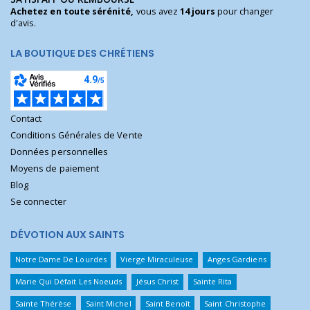
Achetez en toute sérénité,
vous avez
14 jours
pour changer
d'avis.
LA BOUTIQUE DES CHRÉTIENS
Contact
Conditions Générales de Vente
Données personnelles
Moyens de paiement
Blog
Se connecter
DÉVOTION AUX SAINTS
Notre Dame De Lourdes
Vierge Miraculeuse
Anges Gardiens
Marie Qui Défait Les Noeuds
Jésus Christ
Sainte Rita
Sainte Thérèse
Saint Michel
Saint Benoît
Saint Christophe