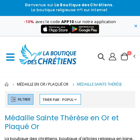
Bienvenue sur
La Boutique des Chrétiens.
La boutique religieuse n°1 sur internet
-10%
avec le code
APP10
sur notre application
×
0
MÉDAILLE EN OR / PLAQUÉ OR
MÉDAILLE SAINTE THÉRÈSE
FILTRER
Médaille Sainte Thérèse en Or et
Plaqué Or
La boutique des chrétiens, boutique d'articles religieux en ligne,