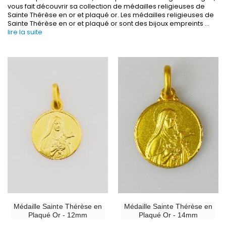
vous fait découvrir sa collection de médailles religieuses de
Sainte Thérèse en or et plaqué or. Les médailles religieuses de
Sainte Thérèse en or et plaqué or sont des bijoux empreints
...
lire la suite
-30%
6 Bougies Teintées Masse Couleur Blanche
Une bougie 150 gr et votre Prière déposées à L
€6.00
€7.00
€10.00
-10%
-20%
Statue Vierge Miraculeuse Lumineuse
Eau de Lourdes 1 
€13.50
€9.60
€15.00
€12.00
Médaille Sainte Thérèse en
Médaille Sainte Thérèse en
Plaqué Or - 12mm
Plaqué Or - 14mm
-20%