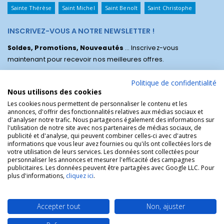
Sainte Thérèse
Saint Michel
Saint Benoît
Saint Christophe
INSCRIVEZ-VOUS A NOTRE NEWSLETTER !
Soldes, Promotions, Nouveautés
... Inscrivez-vous
maintenant pour recevoir nos meilleures offres.
Politique de confidentialité
Nous utilisons des cookies
Les cookies nous permettent de personnaliser le contenu et les
annonces, d'offrir des fonctionnalités relatives aux médias sociaux et
d'analyser notre trafic. Nous partageons également des informations sur
l'utilisation de notre site avec nos partenaires de médias sociaux, de
publicité et d'analyse, qui peuvent combiner celles-ci avec d'autres
informations que vous leur avez fournies ou qu'ils ont collectées lors de
votre utilisation de leurs services. Les données sont collectées pour
personnaliser les annonces et mesurer l'efficacité des campagnes
La Boutique des Chrétiens © | La boutique religieuse chrétienne de
publicitaires. Les données peuvent être partagées avec Google LLC. Pour
référence !.
plus d'informations,
cliquez ici
.
Accepter tout
Non, ajuster