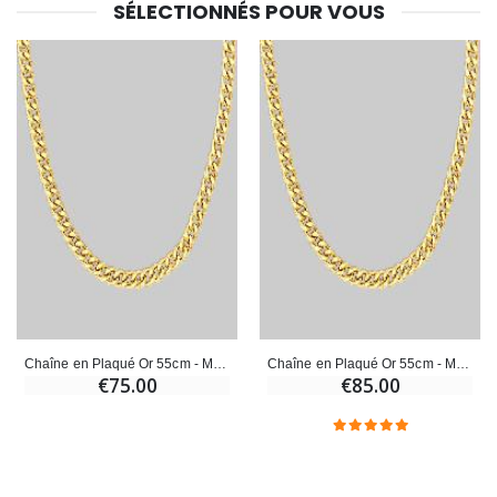
SÉLECTIONNÉS POUR VOUS
€23.00
€4.90
Chaîne en Plaqué Or 55cm - Maille Gourmette 2,1mm
Chaîne en Plaqué Or 55cm - Maille Gourmette 2,5mm
€75.00
€85.00