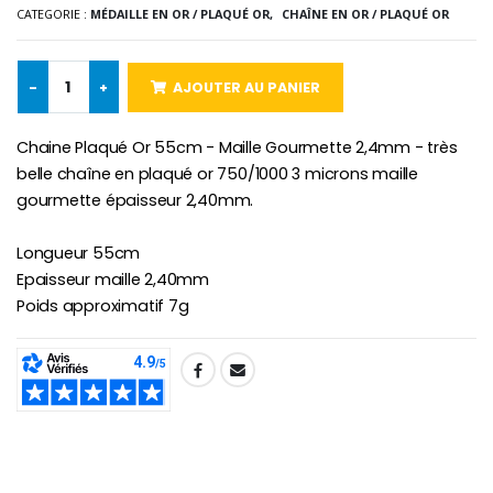
CATEGORIE :
MÉDAILLE EN OR / PLAQUÉ OR,
CHAÎNE EN OR / PLAQUÉ OR
-10%
Médaille Miraculeuse Or 9 Carat
Bougie de Neuvaine Contre le Mal - Saint Michel
€130.00
-
+
AJOUTER AU PANIER
€4.95
€5.50
Chaine Plaqué Or 55cm - Maille Gourmette 2,4mm - très
belle chaîne en plaqué or 750/1000 3 microns maille
-25%
gourmette épaisseur 2,40mm.
Médaille Miraculeuse Rose
Lot de 20 Bougies de Neuvaine Blanches
€2.50
€58.50
€78.00
Longueur 55cm
Epaisseur maille 2,40mm
Poids approximatif 7g
Chapelet de Lourde
Huile d'Onction
€5.00
€9.90
SHARE:
Croix Enfant en Bois Eglise Papillons et Arc-en-ciel 15 cm
Bougie Neuvaine pour une Guérison - 17.5cm