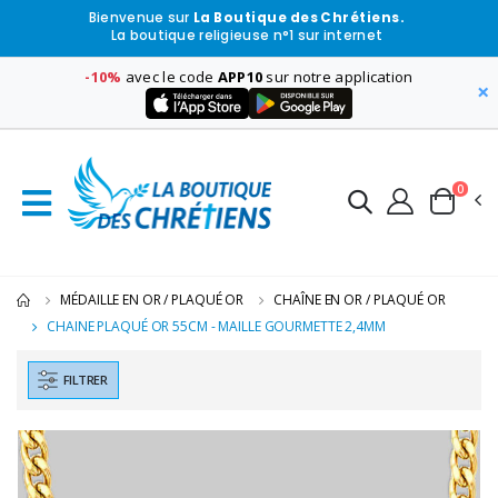
Bienvenue sur
La Boutique des Chrétiens.
La boutique religieuse n°1 sur internet
-10%
avec le code
APP10
sur notre application
×
0
MÉDAILLE EN OR / PLAQUÉ OR
CHAÎNE EN OR / PLAQUÉ OR
CHAINE PLAQUÉ OR 55CM - MAILLE GOURMETTE 2,4MM
FILTRER