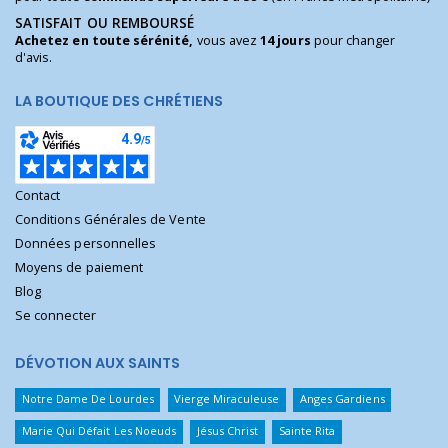
SATISFAIT OU REMBOURSÉ
Achetez en toute sérénité,
vous avez
14 jours
pour changer
d'avis.
LA BOUTIQUE DES CHRÉTIENS
Contact
Conditions Générales de Vente
Données personnelles
Moyens de paiement
Blog
Se connecter
DÉVOTION AUX SAINTS
Notre Dame De Lourdes
Vierge Miraculeuse
Anges Gardiens
Marie Qui Défait Les Noeuds
Jésus Christ
Sainte Rita