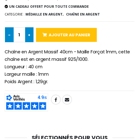
UN CADEAU OFFERT POUR TOUTE COMMANDE
CATEGORIE :
MÉDAILLE EN ARGENT,
CHAÎNE EN ARGENT
-10%
Médaille Miraculeuse Or 9 Carat
-
+
AJOUTER AU PANIER
Bougie de Neuvaine Contre le Mal - Saint Michel
€130.00
€4.95
€5.50
Chaîne en Argent Massif 40cm - Maille Forçat 1mm, cette
chaîne est en argent massif 925/1000.
Longueur : 40 cm
-25%
Médaille Miraculeuse Rose
Largeur maille : 1mm
Lot de 20 Bougies de Neuvaine Blanches
€2.50
€58.50
Poids Argent : 1,29gr.
€78.00
SHARE:
Chapelet de Lourde
Huile d'Onction
€5.00
€9.90
SÉLECTIONNÉS POUR VOUS