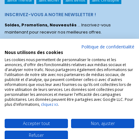
Sainte Thérèse
Saint Michel
Saint Benoît
Saint Christophe
INSCRIVEZ-VOUS A NOTRE NEWSLETTER !
Soldes, Promotions, Nouveautés
... Inscrivez-vous
maintenant pour recevoir nos meilleures offres.
Politique de confidentialité
Nous utilisons des cookies
Les cookies nous permettent de personnaliser le contenu et les
annonces, d'offrir des fonctionnalités relatives aux médias sociaux et
d'analyser notre trafic. Nous partageons également des informations sur
l'utilisation de notre site avec nos partenaires de médias sociaux, de
publicité et d'analyse, qui peuvent combiner celles-ci avec d'autres
informations que vous leur avez fournies ou qu'ils ont collectées lors de
votre utilisation de leurs services. Les données sont collectées pour
personnaliser les annonces et mesurer l'efficacité des campagnes
La Boutique des Chrétiens © | La boutique religieuse chrétienne de
publicitaires. Les données peuvent être partagées avec Google LLC. Pour
référence !.
plus d'informations,
cliquez ici
.
Accepter tout
Non, ajuster
Refuser