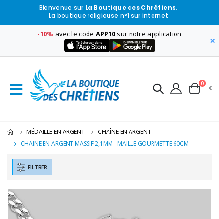
Bienvenue sur
La Boutique des Chrétiens.
La boutique religieuse n°1 sur internet
-10%
avec le code
APP10
sur notre application
×
0
MÉDAILLE EN ARGENT
CHAÎNE EN ARGENT
CHAINE EN ARGENT MASSIF 2,1MM - MAILLE GOURMETTE 60CM
FILTRER