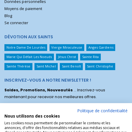
Données personnelles
Moyens de paiement
Blog
Se connecter
DÉVOTION AUX SAINTS
Notre Dame De Lourdes
Vierge Miraculeuse
Anges Gardiens
Marie Qui Défait Les Noeuds
Jésus Christ
Sainte Rita
Sainte Thérèse
Saint Michel
Saint Benoît
Saint Christophe
INSCRIVEZ-VOUS A NOTRE NEWSLETTER !
Soldes, Promotions, Nouveautés
... Inscrivez-vous
maintenant pour recevoir nos meilleures offres.
Politique de confidentialité
Nous utilisons des cookies
Les cookies nous permettent de personnaliser le contenu et les
annonces, d'offrir des fonctionnalités relatives aux médias sociaux et