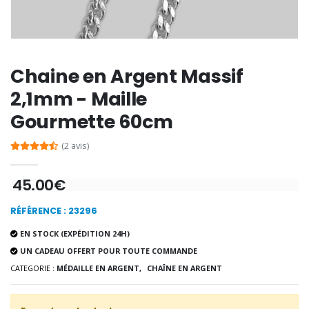
-30%
6 Bougies Teintées Mas
Une bougie 150 gr et votre Prière déposées à Lourdes
€6.00
€7.00
€10.00
Chaine en Argent Massif
2,1mm - Maille
-20%
-10%
Gourmette 60cm
Eau de Lourdes 1 Litre
Statue Vierge M
€9.60
€13.50
€12.00
€15.00
(2 avis)
45.00€
-20%
Coffret Encens Benjoin + C
Déposez votre Neuvaine à Lourdes
RÉFÉRENCE : 23296
€21.90
€9.60
€12.00
EN STOCK (EXPÉDITION 24H)
UN CADEAU OFFERT POUR TOUTE COMMANDE
CATEGORIE :
MÉDAILLE EN ARGENT,
CHAÎNE EN ARGENT
Encens d'Eglise Pontifical 250g
Bonbons Pastilles Menthe à l'Eau de Lourdes - 130g
€12.90
€7.90