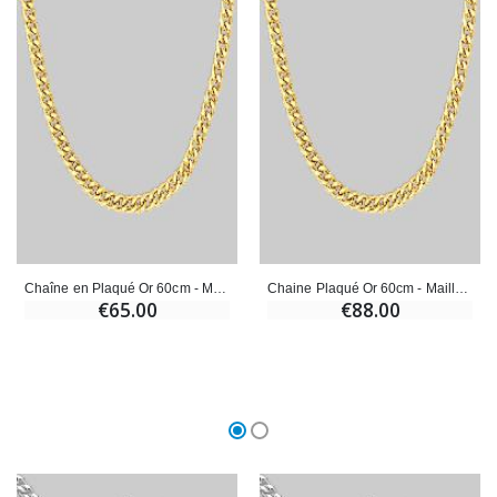
Croix Enfant en Bois Eglise Papillons et Arc-en-ciel 15 cm
Bougie Neuvaine pour une Guérison - 17.5cm
€23.00
€4.90
Chaîne en Plaqué Or 60cm - Maille Gourmette 1,8mm
Chaine Plaqué Or 60cm - Maille Gourmette 2,4mm
€65.00
€88.00