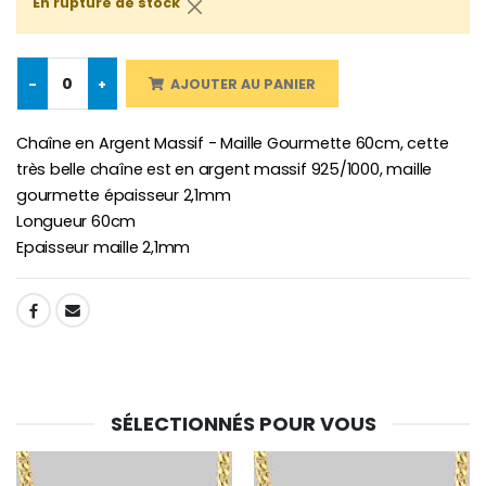
En rupture de stock
-
+
AJOUTER AU PANIER
-10%
Médaille Miraculeuse Or 9 Carat
Bougie de Neuvaine Contre le Mal - Saint Michel
€130.00
Chaîne en Argent Massif - Maille Gourmette 60cm, cette
€4.95
€5.50
très belle chaîne est en argent massif 925/1000, maille
gourmette épaisseur 2,1mm
Longueur 60cm
-25%
Epaisseur maille 2,1mm
Médaille Miraculeuse Rose
Lot de 20 Bougies de Neuvaine Blanches
€2.50
€58.50
€78.00
SHARE:
Chapelet de Lourde
Huile d'Onction
€5.00
€9.90
SÉLECTIONNÉS POUR VOUS