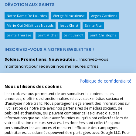
DÉVOTION AUX SAINTS
Notre Dame De Lourdes
Vierge Miraculeuse
Anges Gardiens
Marie Qui Défait Les Noeuds
Jésus Christ
Sainte Rita
Sainte Thérèse
Saint Michel
Saint Benoît
Saint Christophe
INSCRIVEZ-VOUS A NOTRE NEWSLETTER !
Soldes, Promotions, Nouveautés
... Inscrivez-vous
maintenant pour recevoir nos meilleures offres.
Politique de confidentialité
Nous utilisons des cookies
Les cookies nous permettent de personnaliser le contenu et les
annonces, d'offrir des fonctionnalités relatives aux médias sociaux et
d'analyser notre trafic. Nous partageons également des informations sur
l'utilisation de notre site avec nos partenaires de médias sociaux, de
publicité et d'analyse, qui peuvent combiner celles-ci avec d'autres
informations que vous leur avez fournies ou qu'ils ont collectées lors de
votre utilisation de leurs services. Les données sont collectées pour
personnaliser les annonces et mesurer l'efficacité des campagnes
La Boutique des Chrétiens © | La boutique religieuse chrétienne de
publicitaires. Les données peuvent être partagées avec Google LLC. Pour
référence !.