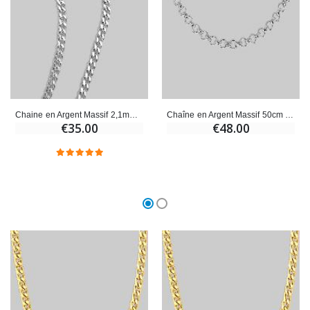
Croix Enfant en Bois Eglise Papillons et Arc-en-ciel 15 cm
Bougie Neuvaine pour une Guérison - 17.5cm
€23.00
€4.90
Chaine en Argent Massif 2,1mm - Maille Gourmette 50cm
Chaîne en Argent Massif 50cm - Maille Jaseron 3mm
€35.00
€48.00