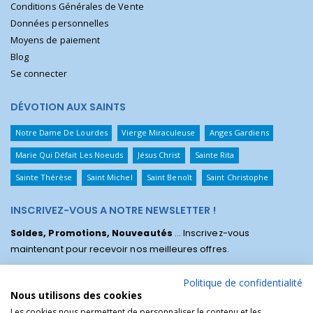
Conditions Générales de Vente
Données personnelles
Moyens de paiement
Blog
Se connecter
DÉVOTION AUX SAINTS
Notre Dame De Lourdes
Vierge Miraculeuse
Anges Gardiens
Marie Qui Défait Les Noeuds
Jésus Christ
Sainte Rita
Sainte Thérèse
Saint Michel
Saint Benoît
Saint Christophe
INSCRIVEZ-VOUS A NOTRE NEWSLETTER !
Soldes, Promotions, Nouveautés
... Inscrivez-vous
maintenant pour recevoir nos meilleures offres.
Politique de confidentialité
Nous utilisons des cookies
Les cookies nous permettent de personnaliser le contenu et les