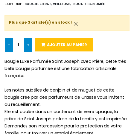
CATEGORIE :
BOUGIE, CIERGE, VEILLEUSE,
BOUGIE PARFUMÉE
-10%
Médaille Miraculeuse Or 9 Carat
Bougie de Neuvaine Contre le Mal - Saint Michel
€130.00
€4.95
€5.50
Plus que 3 article(s) en stock !
-
+
AJOUTER AU PANIER
-25%
Médaille Miraculeuse Rose
Lot de 20 Bougies de Neuvaine Blanches
€2.50
€58.50
€78.00
Bougie Luxe Parfumée Saint Joseph avec Prière, cette très
belle bougie parfumée est une fabrication artisanale
française.
Chapelet de Lourde
Huile d'Onction
Les notes subtiles de benjoin et de muguet de cette
€5.00
€9.90
bougie crée par des parfumeurs de Grasse vous invitent
au recueillement.
Elle est coulée dans un contenant de verre opaque, la
prière de Saint Joseph patron de la famille y est imprimée.
Demandez son intercession pour la protection de votre
Croix Enfant en Bois Eglise Papillons et Arc-en-ciel 15 cm
Bougie Neuvaine pour une Guérison - 17.5cm
€23.00
€4.90
famille, pour trouver un emploi également.