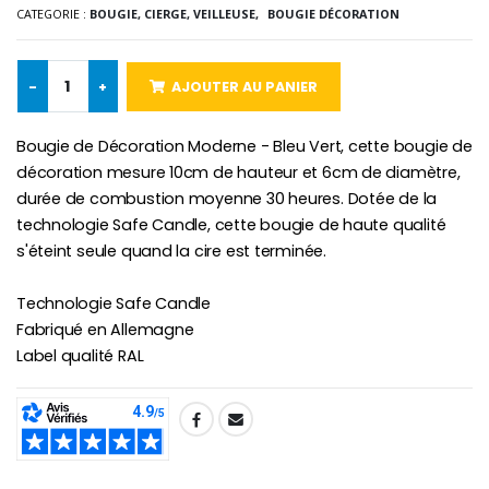
CATEGORIE :
BOUGIE, CIERGE, VEILLEUSE,
BOUGIE DÉCORATION
-10%
Médaille Miraculeuse Or 9 Carat
Bougie de Neuvaine Contre le Mal - Saint Michel
€130.00
€4.95
€5.50
-
+
AJOUTER AU PANIER
Bougie de Décoration Moderne - Bleu Vert, cette bougie de
-25%
décoration mesure 10cm de hauteur et 6cm de diamètre,
Médaille Miraculeuse Rose
Lot de 20 Bougies de Neuvaine Blanches
€2.50
durée de combustion moyenne 30 heures. Dotée de la
€58.50
€78.00
technologie Safe Candle, cette bougie de haute qualité
s'éteint seule quand la cire est terminée.
Technologie Safe Candle
Chapelet de Lourde
Huile d'Onction
Fabriqué en Allemagne
€5.00
€9.90
Label qualité RAL
SHARE:
Croix Enfant en Bois Eglise Papillons et Arc-en-ciel 15 cm
Bougie Neuvaine pour une Guérison - 17.5cm
€23.00
€4.90