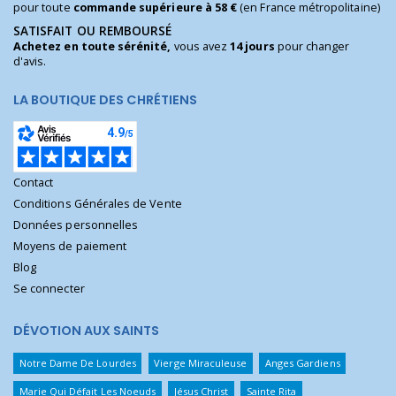
pour toute
commande supérieure à 58 €
(en France métropolitaine)
SATISFAIT OU REMBOURSÉ
Achetez en toute sérénité,
vous avez
14 jours
pour changer
d'avis.
LA BOUTIQUE DES CHRÉTIENS
Contact
Conditions Générales de Vente
Données personnelles
Moyens de paiement
Blog
Se connecter
DÉVOTION AUX SAINTS
Notre Dame De Lourdes
Vierge Miraculeuse
Anges Gardiens
Marie Qui Défait Les Noeuds
Jésus Christ
Sainte Rita