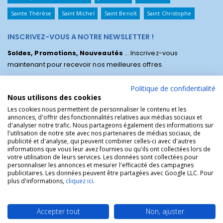
Sainte Thérèse
Saint Michel
Saint Benoît
Saint Christophe
INSCRIVEZ-VOUS A NOTRE NEWSLETTER !
Soldes, Promotions, Nouveautés
... Inscrivez-vous
maintenant pour recevoir nos meilleures offres.
Politique de confidentialité
Nous utilisons des cookies
Les cookies nous permettent de personnaliser le contenu et les
annonces, d'offrir des fonctionnalités relatives aux médias sociaux et
d'analyser notre trafic. Nous partageons également des informations sur
l'utilisation de notre site avec nos partenaires de médias sociaux, de
publicité et d'analyse, qui peuvent combiner celles-ci avec d'autres
informations que vous leur avez fournies ou qu'ils ont collectées lors de
votre utilisation de leurs services. Les données sont collectées pour
personnaliser les annonces et mesurer l'efficacité des campagnes
La Boutique des Chrétiens © | La boutique religieuse chrétienne de
publicitaires. Les données peuvent être partagées avec Google LLC. Pour
référence !.
plus d'informations,
cliquez ici
.
Accepter tout
Non, ajuster