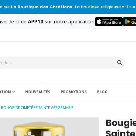
e sur
La Boutique des Chrétiens.
La boutique religieuse n°1 sur
vec le code
APP10
sur notre application
VOTION
NOUVEAUTÉS
PROMOTIONS
BLOG
BOUGIE DE CIMETIÈRE SAINTE VIERGE MARIE
Bougie
Sainte