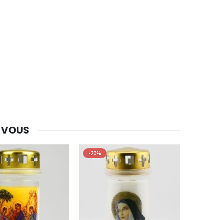
 VOUS
-20%
-30%
Une bougie 150 gr et votre Prière déposées à Lourdes
€7.00
€10.00