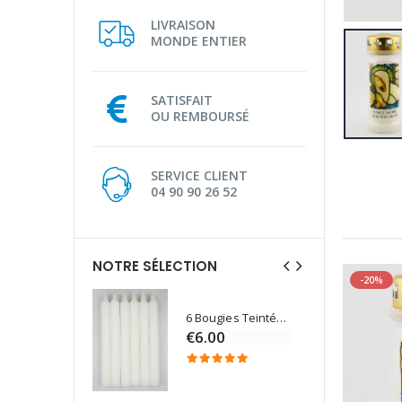
LIVRAISON
MONDE ENTIER
SATISFAIT
OU REMBOURSÉ
SERVICE CLIENT
04 90 90 26 52
NOTRE SÉLECTION
-20%
6 Bougies Teintées Masse Couleur Blanche
Une bougie 150 gr et votre Prière déposées à Lourdes
€6.00
€7.00