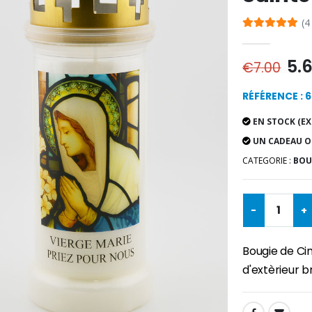
(4
5.
€7.00
RÉFÉRENCE : 
EN STOCK (EX
UN CADEAU O
CATEGORIE :
BOUG
-
+
Bougie de Ci
d'extèrieur b