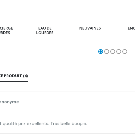
CIERGE
EAU DE
NEUVAINES
EN
URDES
LOURDES
CE PRODUIT (4)
 anonyme
 qualité prix excellents. Très belle bougie.