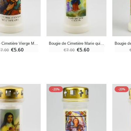
-20%
-10%
Eau de Lourdes 1 Litre
Statue Vierge Miraculeuse Lumineuse
€9.60
€13.50
€12.00
€15.00
Bougie de Cimetière Vierge Marie à l'Enfant
Bougie de Cimetière Marie qui Défait les Noeuds
-20%
Coffret Encens Benjoin + Charbon + Brûle-encens
€5.60
€5.60
7.00
€7.00
Déposez votre Neuvaine à Lourdes
€21.90
€9.60
€12.00
Encens d'Eglise Pontifical 250g
Bonbons Pastilles Menthe à l'Eau de Lourdes - 130g
-20%
-20%
€12.90
€7.90
-10%
Médaille Miraculeuse Or 9 Carats - 10 mm
Bougie de Neuvaine Contre le Mal - Saint Michel
€130.00