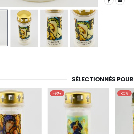
SHARE:
SÉLECTIONNÉS POUR
-20%
-20%
-30%
6 Bougies Teintées Masse Couleur Blanche
Une bougie 150 gr et votre Prière déposées à Lourdes
€6.00
€7.00
€10.00