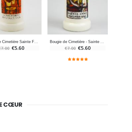
€4.95
€5.50
-25%
Lot de 20 Bougies de Neuvaine Blanches
€58.50
Bougie de Cimetière Sainte Famille
Bougie de Cimetière - Sainte Anne
€78.00
€5.60
€5.60
€7.00
€7.00
Huile d'Onction
€9.90
DE CŒUR
Bougie Neuvaine pour une Guérison - 17.5cm
€4.90