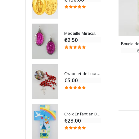
4.95
Médaille Miraculeuse Rose - 19mm
Lot de 20 Bougies de Neuvaine Blanches
€2.50
€58.50
€
Chapelet de Lourdes en Bois
Onction
€5.00
Croix Enfant en Bois Eglise Papillons et Arc-en-ciel 15 cm
Bougie Neuvaine pour une Guérison - 17.5cm
€23.00