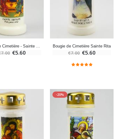
-20%
Eau de Lourdes 1 Litre
€9.60
€12.00
Bougie de Cimetière - Sainte Trinité
Bougie de Cimetière Sainte Rita
-20%
€5.60
€5.60
€7.00
€7.00
Déposez votre Neuvaine à Lourdes
€9.60
€12.00
Bonbons Pastilles Menthe à l'Eau de Lourdes - 130g
-20%
€7.90
-10%
Bougie de Neuvaine Contre le Mal - Saint Michel