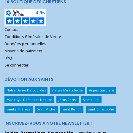
LA BOUTIQUE DES CHRÉTIENS
Contact
Conditions Générales de Vente
Données personnelles
Moyens de paiement
Blog
Se connecter
DÉVOTION AUX SAINTS
Notre Dame De Lourdes
Vierge Miraculeuse
Anges Gardiens
Marie Qui Défait Les Noeuds
Jésus Christ
Sainte Rita
Sainte Thérèse
Saint Michel
Saint Benoît
Saint Christophe
INSCRIVEZ-VOUS A NOTRE NEWSLETTER !
Soldes, Promotions, Nouveautés
... Inscrivez-vous