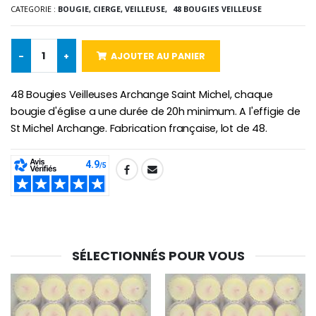
CATEGORIE :
BOUGIE, CIERGE, VEILLEUSE,
48 BOUGIES VEILLEUSE
-10%
Médaille Miraculeuse Or 9 Carat
Bougie de Neuvaine Contre le Mal - Saint Michel
€130.00
€4.95
€5.50
-
+
AJOUTER AU PANIER
48 Bougies Veilleuses Archange Saint Michel, chaque
-25%
bougie d'église a une durée de 20h minimum. A l'effigie de
Médaille Miraculeuse Rose
Lot de 20 Bougies de Neuvaine Blanches
€2.50
St Michel Archange. Fabrication française, lot de 48.
€58.50
€78.00
SHARE:
Chapelet de Lourde
Huile d'Onction
€5.00
€9.90
SÉLECTIONNÉS POUR VOUS
Croix Enfant en Bois Eglise Papillons et Arc-en-ciel 15 cm
Bougie Neuvaine pour une Guérison - 17.5cm
€23.00
€4.90