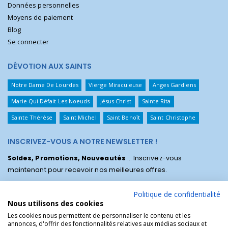
Données personnelles
Moyens de paiement
Blog
Se connecter
DÉVOTION AUX SAINTS
Notre Dame De Lourdes
Vierge Miraculeuse
Anges Gardiens
Marie Qui Défait Les Noeuds
Jésus Christ
Sainte Rita
Sainte Thérèse
Saint Michel
Saint Benoît
Saint Christophe
INSCRIVEZ-VOUS A NOTRE NEWSLETTER !
Soldes, Promotions, Nouveautés
... Inscrivez-vous
maintenant pour recevoir nos meilleures offres.
Politique de confidentialité
Nous utilisons des cookies
Les cookies nous permettent de personnaliser le contenu et les
annonces, d'offrir des fonctionnalités relatives aux médias sociaux et