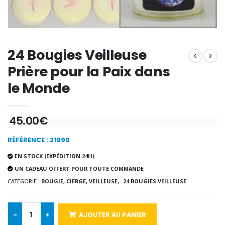
€7.00
€10.00
-20%
-10%
24 Bougies Veilleuse
Eau de Lourdes 1 Litre
Statue Vierge M
€9.60
€13.50
€12.00
€15.00
Prière pour la Paix dans
le Monde
-20%
Coffret Encens Benjoin + C
45.00€
Déposez votre Neuvaine à Lourdes
€21.90
€9.60
€12.00
RÉFÉRENCE : 21999
EN STOCK (EXPÉDITION 24H)
UN CADEAU OFFERT POUR TOUTE COMMANDE
Encens d'Eglise Pontifical 250g
Bonbons Pastilles Menthe à l'Eau de Lourdes - 130g
CATEGORIE :
BOUGIE, CIERGE, VEILLEUSE,
24 BOUGIES VEILLEUSE
€12.90
€7.90
-
+
AJOUTER AU PANIER