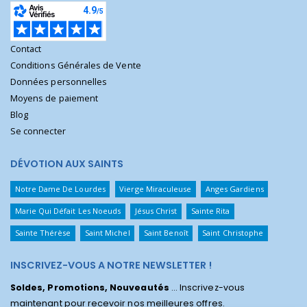
Contact
Conditions Générales de Vente
Données personnelles
Moyens de paiement
Blog
Se connecter
DÉVOTION AUX SAINTS
Notre Dame De Lourdes
Vierge Miraculeuse
Anges Gardiens
Marie Qui Défait Les Noeuds
Jésus Christ
Sainte Rita
Sainte Thérèse
Saint Michel
Saint Benoît
Saint Christophe
INSCRIVEZ-VOUS A NOTRE NEWSLETTER !
Soldes, Promotions, Nouveautés
... Inscrivez-vous
maintenant pour recevoir nos meilleures offres.