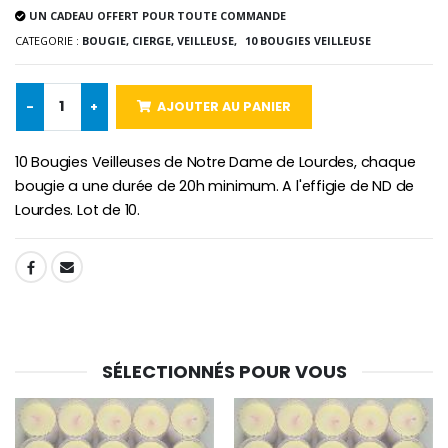
UN CADEAU OFFERT POUR TOUTE COMMANDE
-10%
Médaille Miraculeuse Or 9 Carat
CATEGORIE :
BOUGIE, CIERGE, VEILLEUSE,
10 BOUGIES VEILLEUSE
Bougie de Neuvaine Contre le Mal - Saint Michel
€130.00
€4.95
€5.50
-
+
AJOUTER AU PANIER
-25%
10 Bougies Veilleuses de Notre Dame de Lourdes, chaque
Médaille Miraculeuse Rose
Lot de 20 Bougies de Neuvaine Blanches
€2.50
bougie a une durée de 20h minimum. A l'effigie de ND de
€58.50
€78.00
Lourdes. Lot de 10.
SHARE:
Chapelet de Lourde
Huile d'Onction
€5.00
€9.90
SÉLECTIONNÉS POUR VOUS
Croix Enfant en Bois Eglise Papillons et Arc-en-ciel 15 cm
Bougie Neuvaine pour une Guérison - 17.5cm
€23.00
€4.90