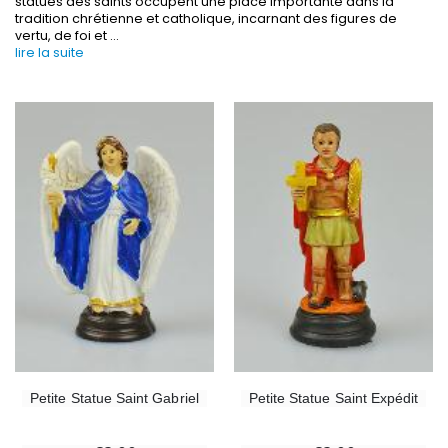
statues des saints occupent une place importante dans la
tradition chrétienne et catholique, incarnant des figures de
vertu, de foi et
...
lire la suite
-30%
6 Bougies Teintées Masse Couleur Blanche
Une bougie 150 gr et votre Prière déposées à L
€6.00
€7.00
€10.00
-10%
-20%
Statue Vierge Miraculeuse Lumineuse
Eau de Lourdes 1 
€13.50
€9.60
€15.00
€12.00
Petite Statue Saint Gabriel
Petite Statue Saint Expédit
-20%
Coffret Encens Benjoin + Charbon + Brûle-encens
Déposez votre Neuvaine à Lourdes