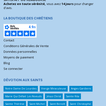
Achetez en toute sérénité,
vous avez
14 jours
pour changer
d'avis.
LA BOUTIQUE DES CHRÉTIENS
Contact
Conditions Générales de Vente
Données personnelles
Moyens de paiement
Blog
Se connecter
DÉVOTION AUX SAINTS
Notre Dame De Lourdes
Vierge Miraculeuse
Anges Gardiens
Marie Qui Défait Les Noeuds
Jésus Christ
Sainte Rita
Sainte Thérèse
Saint Michel
Saint Benoît
Saint Christophe