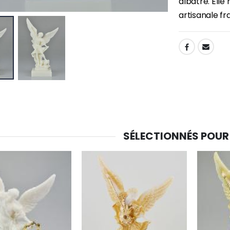
albâtre. Elle
artisanale fr
SHARE:
SÉLECTIONNÉS POUR
-30%
6 Bougies Teintées Masse Couleur Blanche
Une bougie 150 gr et votre Prière déposées à Lourdes
€6.00
€7.00
€10.00