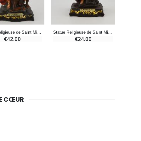
€4.95
€5.50
-25%
Statue Religieuse de Saint Michel Archange - 20 cm
Statue Religieuse de Saint Michel Archange -15 cm
Lot de 20 Bougies de Neuvaine Blanches
€42.00
€24.00
€58.50
€78.00
Huile d'Onction
€9.90
DE CŒUR
Bougie Neuvaine pour une Guérison - 17.5cm
€4.90