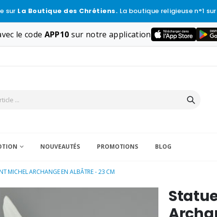
e sur
La Boutique des Chrétiens.
La boutique religieuse n°1 sur
vec le code
APP10
sur notre application
VOTION
NOUVEAUTÉS
PROMOTIONS
BLOG
NT MICHEL ARCHANGE EN ALBÂTRE - 23 CM
Statue
Archan