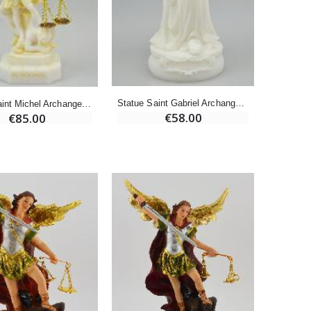
-20%
Eau de Lourdes 1 Litre
€9.60
€12.00
Statue Saint Gabriel Archange en Albâtre - 15cm
Statue Saint Michel Archange de la Justice en Albâtre & Dorure
-20%
€58.00
€85.00
Déposez votre Neuvaine à Lourdes
€9.60
€12.00
Bonbons Pastilles Menthe à l'Eau de Lourdes - 130g
€7.90
-10%
Bougie de Neuvaine Contre le Mal - Saint Michel