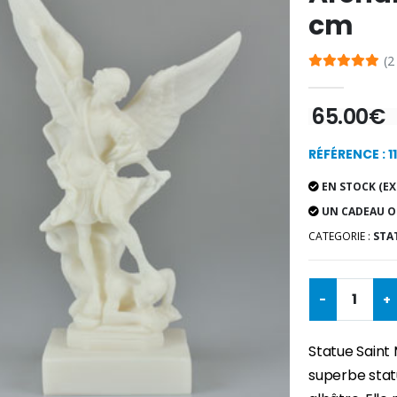
cm
(2
65.00€
RÉFÉRENCE : 1
EN STOCK (EX
UN CADEAU O
CATEGORIE :
STA
-
+
Statue Saint
superbe statu