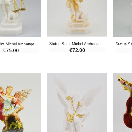
-20%
-10%
Eau de Lourdes 1 Litre
Statue Vierge Miraculeuse Lumineuse
€9.60
€13.50
€12.00
€15.00
Statue Saint Michel Archange en Albâtre - 22cm
Statue Saint Michel Archange de la Justice en Albâtre
-20%
Coffret Encens Benjoin + Charbon + Brûle-encens
€72.00
€75.00
Déposez votre Neuvaine à Lourdes
€21.90
€9.60
€12.00
Encens d'Eglise Pontifical 250g
Bonbons Pastilles Menthe à l'Eau de Lourdes - 130g
€12.90
€7.90
-10%
Médaille Miraculeuse Or 9 Carats - 10 mm
Bougie de Neuvaine Contre le Mal - Saint Michel
€130.00