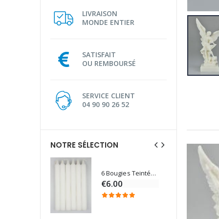
LIVRAISON
MONDE ENTIER
SATISFAIT
OU REMBOURSÉ
SERVICE CLIENT
04 90 90 26 52
NOTRE SÉLECTION
6 Bougies Teintées Masse Couleur Blanche
Une bougie 150 gr et votre Prière déposées à Lourdes
€6.00
€7.00