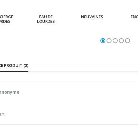
CIERGE
EAU DE
NEUVAINES
EN
URDES
LOURDES
CE PRODUIT (2)
 anonyme
en.