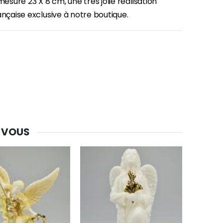
 mesure 23 X 8 cm, une très jolie réalisation
ançaise exclusive à notre boutique.
 VOUS
-30%
Une bougie 150 gr et votre Prière déposées à Lourdes
€7.00
€10.00