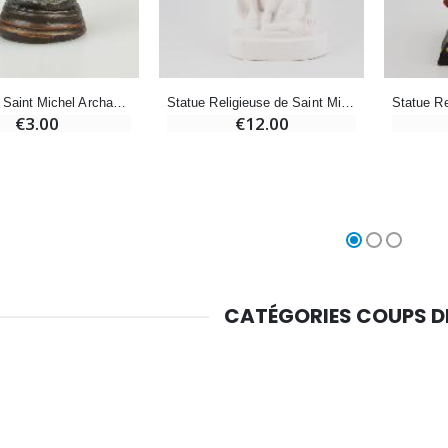
€4.95
€5.50
-25%
Statue de Saint Michel Archange - 5cm
Statue Religieuse de Saint Michel Archange - 9cm
Médaille Miraculeuse Rose - 19mm
Lot de 20 Bougies de Neuvaine Blanches
€3.00
€12.00
€2.50
€58.50
€78.00
Chapelet de Lourdes en Bois
Huile d'Onction
€5.00
€9.90
CATÉGORIES COUPS 
Croix Enfant en Bois Eglise Papillons et Arc-en-ciel 15 cm
Bougie Neuvaine pour une Guérison - 17.5cm
€23.00
€4.90