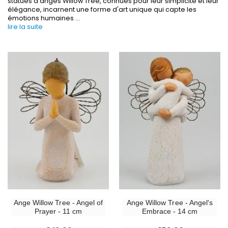
statues d'anges Willow Tree, connues pour leur simplicité et leur
élégance, incarnent une forme d'art unique qui capte les
émotions humaines
...
lire la suite
-30%
6 Bougies Teintées Masse Couleur Blanche
Une bougie 150 gr et votre Prière déposées à L
€6.00
€7.00
€10.00
-10%
-20%
Statue Vierge Miraculeuse Lumineuse
Eau de Lourdes 1 
€13.50
€9.60
€15.00
€12.00
Ange Willow Tree - Angel of
Ange Willow Tree - Angel's
Prayer - 11 cm
Embrace - 14 cm
-20%
Coffret Encens Benjoin + Charbon + Brûle-encens
Déposez votre Neuvaine à Lourdes