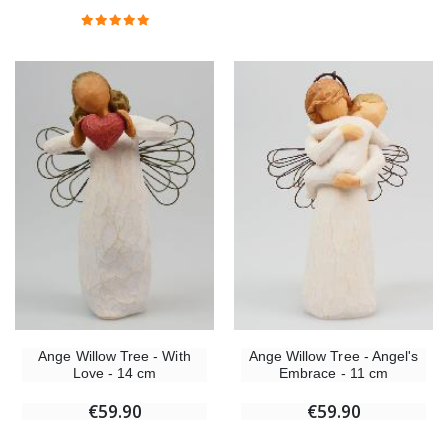
Chapelet de Lourdes en Bois
Huile d'Onction
€5.00
€9.90
Croix Enfant en Bois Eglise Papillons et Arc-en-ciel 15 cm
Bougie Neuvaine pou
€23.00
€4.90
Ange Willow Tree - With
Ange Willow Tree - Angel's
Love - 14 cm
Embrace - 11 cm
€59.90
€59.90