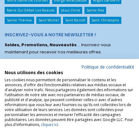
Notre Dame De Lourdes
Vierge Miraculeuse
Anges Gardiens
Marie Qui Défait Les Noeuds
Jésus Christ
Sainte Rita
Sainte Thérèse
Saint Michel
Saint Benoît
Saint Christophe
INSCRIVEZ-VOUS A NOTRE NEWSLETTER !
Soldes, Promotions, Nouveautés
... Inscrivez-vous
maintenant pour recevoir nos meilleures offres.
Politique de confidentialité
Nous utilisons des cookies
Les cookies nous permettent de personnaliser le contenu et les
annonces, d'offrir des fonctionnalités relatives aux médias sociaux et
d'analyser notre trafic. Nous partageons également des informations sur
l'utilisation de notre site avec nos partenaires de médias sociaux, de
publicité et d'analyse, qui peuvent combiner celles-ci avec d'autres
informations que vous leur avez fournies ou qu'ils ont collectées lors de
votre utilisation de leurs services. Les données sont collectées pour
personnaliser les annonces et mesurer l'efficacité des campagnes
La Boutique des Chrétiens © | La boutique religieuse chrétienne de
publicitaires. Les données peuvent être partagées avec Google LLC. Pour
référence !.
plus d'informations,
cliquez ici
.