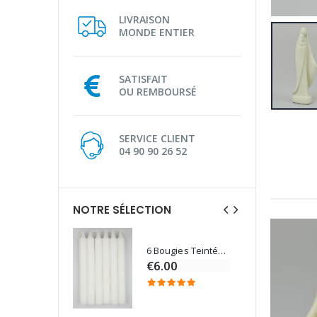
LIVRAISON
MONDE ENTIER
SATISFAIT
OU REMBOURSÉ
SERVICE CLIENT
04 90 90 26 52
NOTRE SÉLECTION
6 Bougies Teintées Masse Couleur Blanche
Une bougie 150 gr et votre Prière déposées à Lourdes
€6.00
€7.00