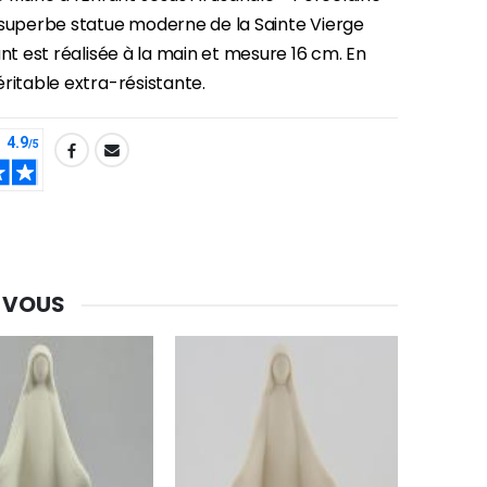
 superbe statue moderne de la Sainte Vierge
ant est réalisée à la main et mesure 16 cm. En
ritable extra-résistante.
 VOUS
-30%
Une bougie 150 gr et votre Prière déposées à Lourdes
€7.00
€10.00