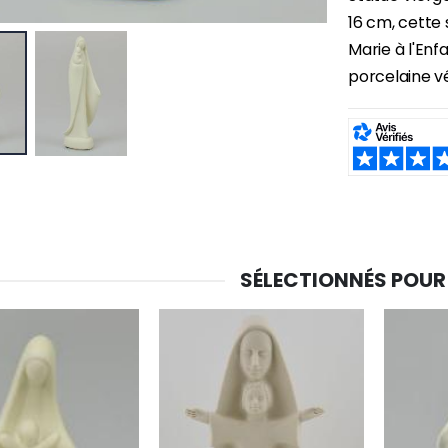
16 cm, cette
Marie à l'Enf
porcelaine vé
SHARE:
SÉLECTIONNÉS POUR
-30%
6 Bougies Teintées Masse Couleur Blanche
Une bougie 150 gr et votre Prière déposées à Lourdes
€6.00
€7.00
€10.00