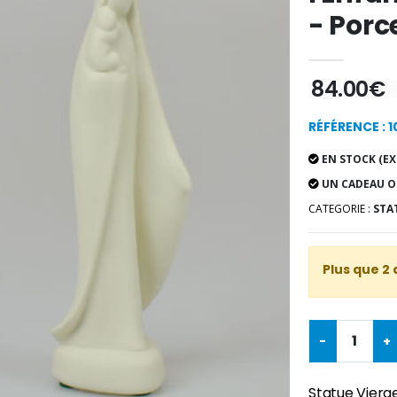
- Porc
84.00€
RÉFÉRENCE : 1
EN STOCK (EX
UN CADEAU O
CATEGORIE :
STA
Plus que 2 
-
+
Statue Vierge