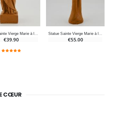
€4.95
€5.50
-25%
Statue Sainte Vierge Marie à l'Enfant Jésus - Ton Bois - 16 cm
Statue Sainte Vierge Marie à l'Enfant Jésus - Ton Bois - 22 cm
Lot de 20 Bougies de Neuvaine Blanches
€39.90
€55.00
€58.50
€78.00
Huile d'Onction
€9.90
DE CŒUR
Bougie Neuvaine pour une Guérison - 17.5cm
€4.90