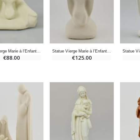
-20%
-10%
Eau de Lourdes 1 Litre
Statue Vierge Miraculeuse Lumineuse
€9.60
€13.50
€12.00
€15.00
-20%
Statue Vierge Marie à l'Enfant Jésus Moderne - Porcelaine - 20 cm
Statue Vierge Marie à l'Enfant Jésus Artisanale - Porcelaine - 9 cm
Coffret Encens Benjoin + Charbon + Brûle-encens
Déposez votre Neuvaine à Lourdes
€125.00
€88.00
€21.90
€9.60
€12.00
Encens d'Eglise Pontifical 250g
Bonbons Pastilles Menthe à l'Eau de Lourdes - 130g
€12.90
€7.90
-10%
Médaille Miraculeuse Or 9 Carats - 10 mm
Bougie de Neuvaine Contre le Mal - Saint Michel
€130.00