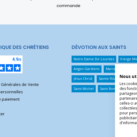
commande
IQUE DES CHRÉTIENS
DÉVOTION AUX SAINTS
Notre Dame De Lourdes
Vierge Mi
Anges Gardiens
Marie Qui Défait 
Nous ut
Jésus Christ
Sainte Rita
Sainte T
Les cooki
s Générales de Vente
des foncti
Saint Michel
Saint Benoît
Saint 
ersonnelles
partageons
partenair
 paiement
celles-ci 
collectées
pour pers
ter
publicita
d'informa