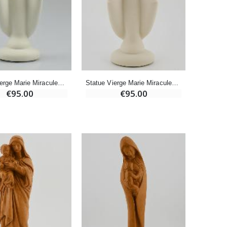
-20%
Eau de Lourdes 1 Litre
€9.60
€12.00
-20%
Statue Vierge Marie Miraculeuse Artisanale - Porcelaine - 16 cm
Statue Vierge Marie Miraculeuse Artisanale - Porcelaine 16 cm
Déposez votre Neuvaine à Lourdes
€95.00
€95.00
€9.60
€12.00
Bonbons Pastilles Menthe à l'Eau de Lourdes - 130g
€7.90
-10%
Bougie de Neuvaine Contre le Mal - Saint Michel