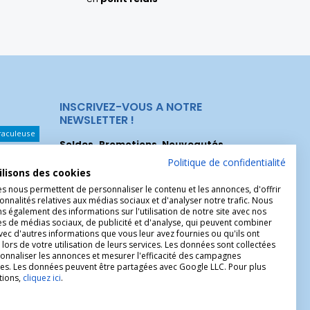
INSCRIVEZ-VOUS A NOTRE
NEWSLETTER !
raculeuse
Soldes, Promotions, Nouveautés
...
Les Noeuds
Inscrivez-vous maintenant pour recevoir
Politique de confidentialité
ilisons des cookies
nos meilleures offres.
hérèse
es nous permettent de personnaliser le contenu et les annonces, d'offrir
onnalités relatives aux médias sociaux et d'analyser notre trafic. Nous
Christophe
 également des informations sur l'utilisation de notre site avec nos
es de médias sociaux, de publicité et d'analyse, qui peuvent combiner
avec d'autres informations que vous leur avez fournies ou qu'ils ont
 lors de votre utilisation de leurs services. Les données sont collectées
onnaliser les annonces et mesurer l'efficacité des campagnes
ires. Les données peuvent être partagées avec Google LLC. Pour plus
tions,
cliquez ici
.