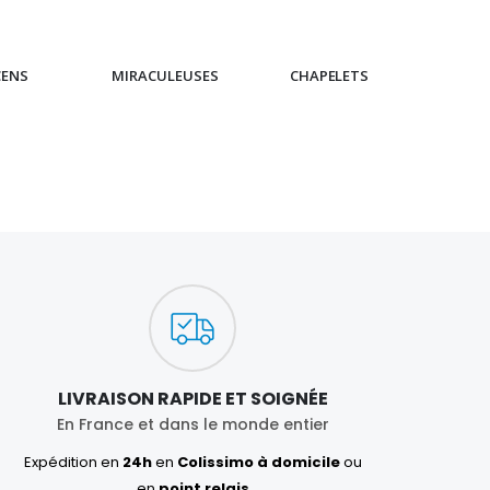
CENS
MIRACULEUSES
CHAPELETS
IC
LIVRAISON RAPIDE ET SOIGNÉE
En France et dans le monde entier
Expédition en
24h
en
Colissimo à domicile
ou
en
point relais