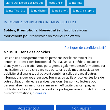
Marie Qui Défait Les Noeuds
Jésus Christ
Sainte Rita
Sainte Thérèse
Saint Michel
Saint Benoît
Saint Christophe
INSCRIVEZ-VOUS A NOTRE NEWSLETTER !
Soldes, Promotions, Nouveautés
... Inscrivez-vous
maintenant pour recevoir nos meilleures offres.
Politique de confidentialité
Nous utilisons des cookies
Les cookies nous permettent de personnaliser le contenu et les
annonces, d'offrir des fonctionnalités relatives aux médias sociaux et
d'analyser notre trafic. Nous partageons également des informations sur
l'utilisation de notre site avec nos partenaires de médias sociaux, de
publicité et d'analyse, qui peuvent combiner celles-ci avec d'autres
informations que vous leur avez fournies ou qu'ils ont collectées lors de
votre utilisation de leurs services. Les données sont collectées pour
personnaliser les annonces et mesurer l'efficacité des campagnes
La Boutique des Chrétiens © | La boutique religieuse chrétienne de
publicitaires. Les données peuvent être partagées avec Google LLC. Pour
référence !.
plus d'informations,
cliquez ici
.
Accepter tout
Non, ajuster