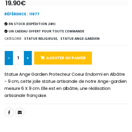
19.90€
-10%
Médaille Miraculeuse Or 9 Carat
Bougie de Neuvaine Contre le Mal - Saint Michel
RÉFÉRENCE : 11977
€130.00
€4.95
€5.50
EN STOCK (EXPÉDITION 24H)
UN CADEAU OFFERT POUR TOUTE COMMANDE
CATEGORIE :
STATUE RELIGIEUSE,
STATUE ANGE-GARDIEN
-25%
Médaille Miraculeuse Rose
Lot de 20 Bougies de Neuvaine Blanches
€2.50
€58.50
-
+
AJOUTER AU PANIER
€78.00
Statue Ange Gardien Protecteur Coeur Endormi en Albâtre
- 9 cm, cette jolie statue artisanale de notre Ange-gardien
Chapelet de Lourde
Huile d'Onction
mesure 6 X 9 cm. Elle est en albâtre, une réalisation
€5.00
€9.90
artisanale française.
SHARE:
Croix Enfant en Bois Eglise Papillons et Arc-en-ciel 15 cm
Bougie Neuvaine pour une Guérison - 17.5cm
€23.00
€4.90