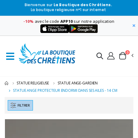
Bienvenue sur
La Boutique des Chrétiens.
La boutique religieuse n°1 sur internet
-10%
avec le code
APP10
sur notre application
×
0
STATUE RELIGIEUSE
STATUE ANGE-GARDIEN
STATUE ANGE PROTECTEUR ENDORMI DANS SES AILES - 14 CM
FILTRER