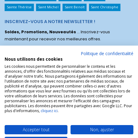
Sainte Thérèse
Saint Michel
Saint Benoît
Saint Christophe
INSCRIVEZ-VOUS A NOTRE NEWSLETTER !
Soldes, Promotions, Nouveautés
... Inscrivez-vous
maintenant pour recevoir nos meilleures offres.
Politique de confidentialité
Nous utilisons des cookies
Les cookies nous permettent de personnaliser le contenu et les
annonces, d'offrir des fonctionnalités relatives aux médias sociaux et
d'analyser notre trafic. Nous partageons également des informations sur
l'utilisation de notre site avec nos partenaires de médias sociaux, de
publicité et d'analyse, qui peuvent combiner celles-ci avec d'autres
informations que vous leur avez fournies ou qu'ils ont collectées lors de
votre utilisation de leurs services. Les données sont collectées pour
personnaliser les annonces et mesurer l'efficacité des campagnes
La Boutique des Chrétiens © | La boutique religieuse chrétienne de
publicitaires. Les données peuvent être partagées avec Google LLC. Pour
référence !.
plus d'informations,
cliquez ici
.
Accepter tout
Non, ajuster