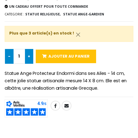
UN CADEAU OFFERT POUR TOUTE COMMANDE
-10%
Médaille Miraculeuse Or 9 Carat
CATEGORIE :
STATUE RELIGIEUSE,
STATUE ANGE-GARDIEN
Bougie de Neuvaine Contre le Mal - Saint Michel
€130.00
€4.95
€5.50
Plus que 3 article(s) en stock !
-25%
Médaille Miraculeuse Rose
Lot de 20 Bougies de Neuvaine Blanches
€2.50
-
+
AJOUTER AU PANIER
€58.50
€78.00
Statue Ange Protecteur Endormi dans ses Ailes - 14 cm,
cette jolie statue artisanale mesure 14 X 8 cm. Elle est en
albâtre, une réalisation artisanale Grecque.
Chapelet de Lourde
Huile d'Onction
€5.00
€9.90
SHARE:
Croix Enfant en Bois Eglise Papillons et Arc-en-ciel 15 cm
Bougie Neuvaine pour une Guérison - 17.5cm
€23.00
€4.90