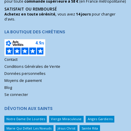
pour toute
commande supérieure à 58 €
(en France métropolitaine)
SATISFAIT OU REMBOURSÉ
Achetez en toute sérénité,
vous avez
14 jours
pour changer
d'avis.
LA BOUTIQUE DES CHRÉTIENS
Contact
Conditions Générales de Vente
Données personnelles
Moyens de paiement
Blog
Se connecter
DÉVOTION AUX SAINTS
Notre Dame De Lourdes
Vierge Miraculeuse
Anges Gardiens
Marie Qui Défait Les Noeuds
Jésus Christ
Sainte Rita