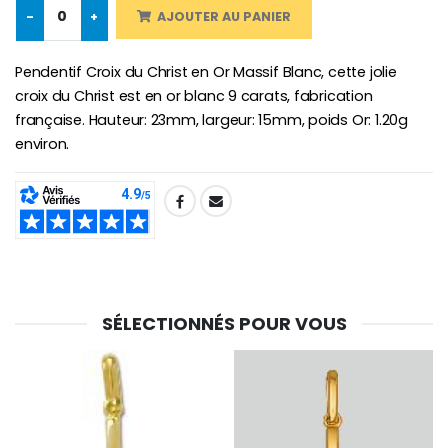
€2.50
€58.50
-
+
AJOUTER AU PANIER
€78.00
Pendentif Croix du Christ en Or Massif Blanc, cette jolie
croix du Christ est en or blanc 9 carats, fabrication
Chapelet de Lourde
Huile d'Onction
française. Hauteur: 23mm, largeur: 15mm, poids Or: 1.20g
€5.00
€9.90
environ.
SHARE:
Croix Enfant en Bois Eglise Papillons et Arc-en-ciel 15 cm
Bougie Neuvaine pour une Guérison - 17.5cm
€23.00
€4.90
SÉLECTIONNÉS POUR VOUS