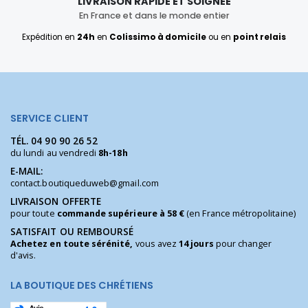
LIVRAISON RAPIDE ET SOIGNÉE
En France et dans le monde entier
Expédition en
24h
en
Colissimo à domicile
ou en
point relais
SERVICE CLIENT
TÉL.
04 90 90 26 52
du lundi au vendredi
8h-18h
E-MAIL:
contact.boutiqueduweb@gmail.com
LIVRAISON OFFERTE
pour toute
commande supérieure à 58 €
(en France métropolitaine)
SATISFAIT OU REMBOURSÉ
Achetez en toute sérénité,
vous avez
14 jours
pour changer
d'avis.
LA BOUTIQUE DES CHRÉTIENS