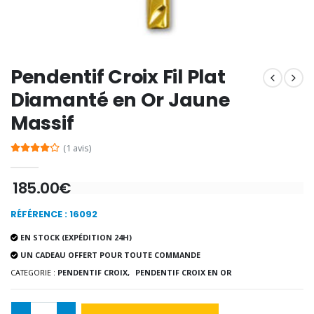
-20%
Coffret Encens Benjoin + C
Déposez votre Neuvaine à Lourdes
€21.90
€9.60
€12.00
Pendentif Croix Fil Plat
Diamanté en Or Jaune
Massif
Encens d'Eglise Pontifical 250g
Bonbons Pastilles Menthe à l'Eau de Lourdes - 130g
€12.90
€7.90
(1 avis)
185.00€
-10%
Médaille Miraculeuse Or 9 Carat
RÉFÉRENCE : 16092
Bougie de Neuvaine Contre le Mal - Saint Michel
€130.00
€4.95
€5.50
EN STOCK (EXPÉDITION 24H)
UN CADEAU OFFERT POUR TOUTE COMMANDE
CATEGORIE :
PENDENTIF CROIX,
PENDENTIF CROIX EN OR
-25%
Médaille Miraculeuse Rose
Lot de 20 Bougies de Neuvaine Blanches