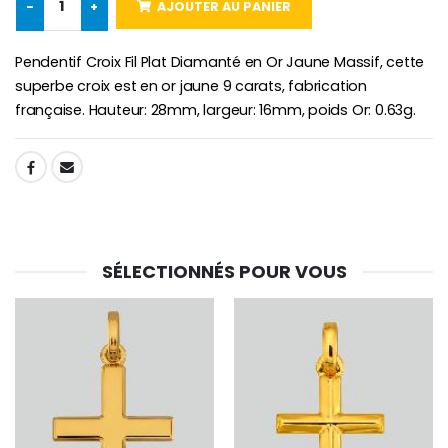
€2.50
-
+
AJOUTER AU PANIER
€58.50
€78.00
Pendentif Croix Fil Plat Diamanté en Or Jaune Massif, cette
superbe croix est en or jaune 9 carats, fabrication
française. Hauteur: 28mm, largeur: 16mm, poids Or: 0.63g.
Chapelet de Lourde
Huile d'Onction
€5.00
€9.90
SHARE:
Croix Enfant en Bois Eglise Papillons et Arc-en-ciel 15 cm
Bougie Neuvaine pour une Guérison - 17.5cm
€23.00
€4.90
SÉLECTIONNÉS POUR VOUS