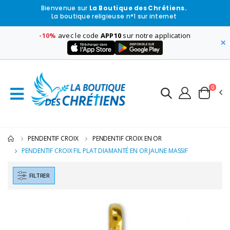
Bienvenue sur
La Boutique des Chrétiens.
La boutique religieuse n°1 sur internet
-10%
avec le code
APP10
sur notre application
×
0
PENDENTIF CROIX
PENDENTIF CROIX EN OR
PENDENTIF CROIX FIL PLAT DIAMANTÉ EN OR JAUNE MASSIF
FILTRER