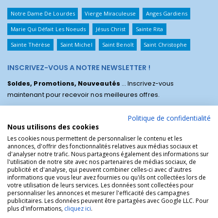
Notre Dame De Lourdes
Vierge Miraculeuse
Anges Gardiens
Marie Qui Défait Les Noeuds
Jésus Christ
Sainte Rita
Sainte Thérèse
Saint Michel
Saint Benoît
Saint Christophe
INSCRIVEZ-VOUS A NOTRE NEWSLETTER !
Soldes, Promotions, Nouveautés
... Inscrivez-vous
maintenant pour recevoir nos meilleures offres.
Politique de confidentialité
Nous utilisons des cookies
Les cookies nous permettent de personnaliser le contenu et les
annonces, d'offrir des fonctionnalités relatives aux médias sociaux et
d'analyser notre trafic. Nous partageons également des informations sur
l'utilisation de notre site avec nos partenaires de médias sociaux, de
publicité et d'analyse, qui peuvent combiner celles-ci avec d'autres
informations que vous leur avez fournies ou qu'ils ont collectées lors de
votre utilisation de leurs services. Les données sont collectées pour
personnaliser les annonces et mesurer l'efficacité des campagnes
La Boutique des Chrétiens © | La boutique religieuse chrétienne de
publicitaires. Les données peuvent être partagées avec Google LLC. Pour
référence !.
plus d'informations,
cliquez ici
.