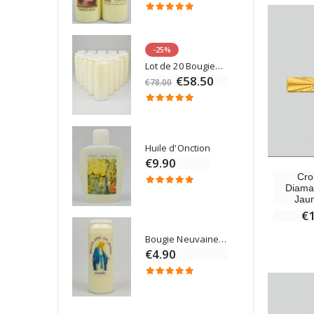
-25%
Médaille Miraculeuse Rose - 19mm
Lot de 20 Bougies de Neuvaine Blanches
€58.50
€78.00
Chapelet de Lourdes en Bois
Huile d'Onction
€9.90
Cro
Diama
Jaun
€
Croix Enfant en Bois Eglise Papillons et Arc-en-ciel 15 cm
Bougie Neuvaine pour une Guérison - 17.5cm
0
€4.90