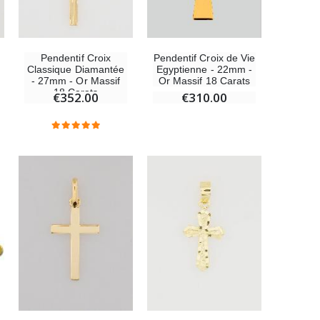
Pendentif Croix
Pendentif Croix de Vie
Classique Diamantée
Egyptienne - 22mm -
- 27mm - Or Massif
Or Massif 18 Carats
18 Carats
€352.00
€310.00