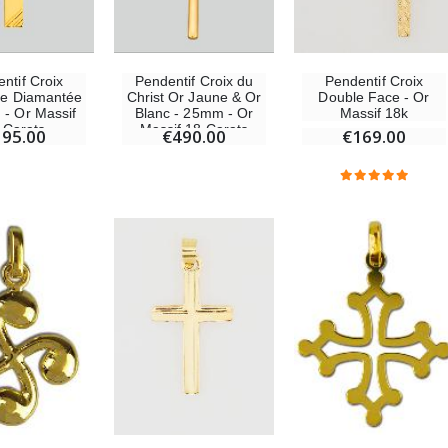
ntif Croix
Pendentif Croix du
Pendentif Croix
ue Diamantée
Christ Or Jaune & Or
Double Face - Or
 - Or Massif
Blanc - 25mm - Or
Massif 18k
 Carats
Massif 18 Carats
195.00
€490.00
€169.00