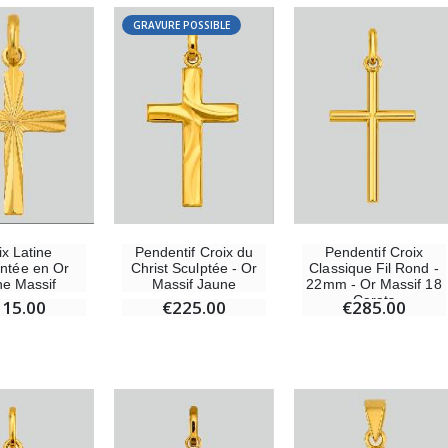
GRAVURE POSSIBLE
-25%
Médaille Miraculeuse Rose - 19mm
Lot de 20 Bougies de Neuvaine Blanches
€2.50
€58.50
€78.00
Chapelet de Lourdes en Bois
Huile d'Onction
€5.00
€9.90
ix Latine
Pendentif Croix du
Pendentif Croix
ntée en Or
Christ Sculptée - Or
Classique Fil Rond -
e Massif
Massif Jaune
22mm - Or Massif 18
Carats
115.00
€225.00
€285.00
Croix Enfant en Bois Eglise Papillons et Arc-en-ciel 15 cm
Bougie Neuvaine pour une Guérison - 17.5cm
€23.00
€4.90