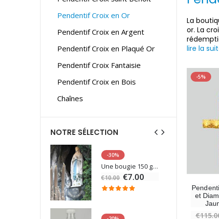
Pendentif Croix en Or
La boutiq
or. La cr
Pendentif Croix en Argent
rédempti
Pendentif Croix en Plaqué Or
lire la sui
Pendentif Croix Fantaisie
-5%
Pendentif Croix en Bois
Chaînes
NOTRE SÉLECTION
-30%
6 Bougies Teintées Masse Couleur Blanche
Une bougie 150 gr et votre Prière déposées à Lourdes
€7.00
€10.00
Pendenti
et Diam
Jaun
€115.0
-20%