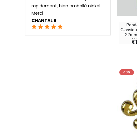
rapidement, bien emballé nickel.
Merci
CHANTAL B
Pende
Classiq
- 22mm
18
€
-10%