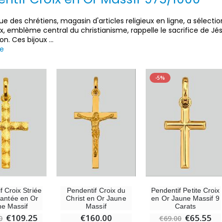
ue des chrétiens, magasin d'articles religieux en ligne, a séle
oix, emblème central du christianisme, rappelle le sacrifice de Jés
on. Ces bijoux
...
te
-5%
-30%
6 Bougies Teintées Masse Couleur Blanche
Une bougie 150 gr et votre Prière déposées à Lourdes
€6.00
€7.00
€10.00
f Croix Striée
Pendentif Croix du
Pendentif Petite Croix
antée en Or
Christ en Or Jaune
en Or Jaune Massif 9
e Massif
Massif
Carats
€109.25
€160.00
€65.55
0
€69.00
-10%
-20%