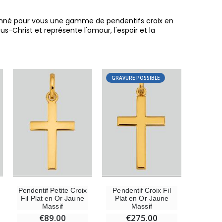
ctionné pour vous une gamme de pendentifs croix en
us-Christ et représente l'amour, l'espoir et la
GRAVURE POSSIBLE
6 Bougies Teintées Masse Couleur Blanche
€6.00
Pendentif Petite Croix
Pendentif Croix Fil
Fil Plat en Or Jaune
Plat en Or Jaune
Massif
Massif
€89.00
€275.00
-10%