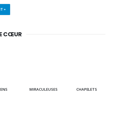
T »
DE CŒUR
CENS
MIRACULEUSES
CHAPELETS
IC