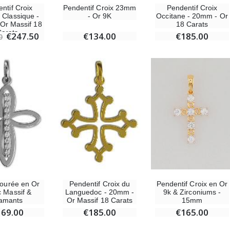
Pendentif Croix 23mm
ntif Croix
Pendentif Croix
- Or 9K
 Classique -
Occitane - 20mm - Or
Or Massif 18
18 Carats
arats
€134.00
€247.50
€185.00
0
Pendentif Croix en Or
jourée en Or
Pendentif Croix du
9k & Zirconiums -
c Massif &
Languedoc - 20mm -
15mm
amants
Or Massif 18 Carats
€165.00
169.00
€185.00