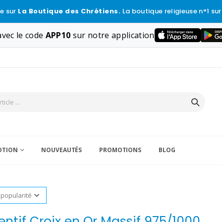
e sur
La Boutique des Chrétiens.
La boutique religieuse n°1 sur
vec le code
APP10
sur notre application
VOTION
NOUVEAUTÉS
PROMOTIONS
BLOG
ntif Croix en Or Massif 975/1000