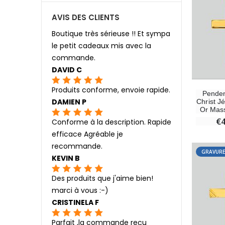
AVIS DES CLIENTS
Boutique très sérieuse !! Et sympa
le petit cadeaux mis avec la
commande.
DAVID C
Produits conforme, envoie rapide.
Penden
DAMIEN P
Christ J
Or Mass
€
Conforme à la description. Rapide
efficace Agréable je
recommande.
GRAVURE
KEVIN B
Des produits que j'aime bien!
marci à vous :-)
CRISTINELA F
Parfait ,la commande reçu