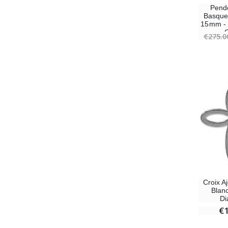
Pende
Basque
15mm - 
C
€275.0
Croix A
Blan
Di
€