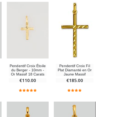
Médaille Miraculeuse Rose - 19mm
€2.50
Chapelet de Lourdes en Bois
€5.00
Pendentif Croix Étoile
Pendentif Croix Fil
du Berger - 10mm -
Plat Diamanté en Or
Or Massif 18 Carats
Jaune Massif
€110.00
€185.00
Croix Enfant en Bois Eglise Papillons et Arc-en-ciel 15 cm
€23.00