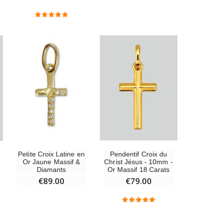
Statue Vierge Miraculeuse Lumineuse
€13.50
€15.00
Coffret Encens Benjoin + Charbon + Brûle-encens
€21.90
Encens d'Eglise Pontifical 250g
€12.90
Pendentif Croix du
Petite Croix Latine en
Christ Jésus - 10mm -
Or Jaune Massif &
Or Massif 18 Carats
Diamants
€79.00
€89.00
Médaille Miraculeuse Or 9 Carats - 10 mm
€130.00