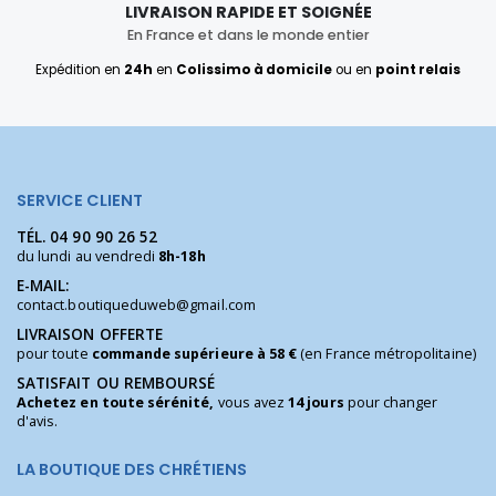
LIVRAISON RAPIDE ET SOIGNÉE
En France et dans le monde entier
Expédition en
24h
en
Colissimo à domicile
ou en
point relais
SERVICE CLIENT
TÉL.
04 90 90 26 52
du lundi au vendredi
8h-18h
E-MAIL:
contact.boutiqueduweb@gmail.com
LIVRAISON OFFERTE
pour toute
commande supérieure à 58 €
(en France métropolitaine)
SATISFAIT OU REMBOURSÉ
Achetez en toute sérénité,
vous avez
14 jours
pour changer
d'avis.
LA BOUTIQUE DES CHRÉTIENS