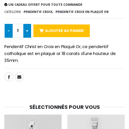
€2.50
€58.50
UN CADEAU OFFERT POUR TOUTE COMMANDE
€78.00
CATEGORIE :
PENDENTIF CROIX,
PENDENTIF CROIX EN PLAQUÉ OR
-
+
AJOUTER AU PANIER
Chapelet de Lourde
Huile d'Onction
€5.00
€9.90
Pendentif Christ en Croix en Plaqué Or, ce pendentif
catholique est en plaqué or 18 carats d'une hauteur de
35mm.
Croix Enfant en Bois Eglise Papillons et Arc-en-ciel 15 cm
Bougie Neuvaine pour une Guérison - 17.5cm
€23.00
€4.90
SHARE:
SÉLECTIONNÉS POUR VOUS