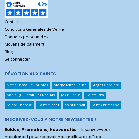
Contact
Conditions Générales de Vente
Données personnelles
Moyens de paiement
Blog
Se connecter
DÉVOTION AUX SAINTS
Notre Dame De Lourdes
Vierge Miraculeuse
Anges Gardiens
Marie Qui Défait Les Noeuds
Jésus Christ
Sainte Rita
Sainte Thérèse
Saint Michel
Saint Benoît
Saint Christophe
INSCRIVEZ-VOUS A NOTRE NEWSLETTER !
Soldes, Promotions, Nouveautés
... Inscrivez-vous
maintenant pour recevoir nos meilleures offres.