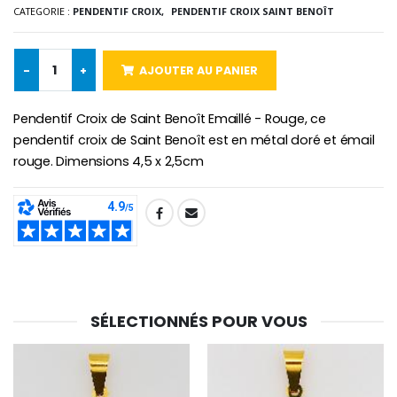
€2.50
€58.50
CATEGORIE :
PENDENTIF CROIX,
PENDENTIF CROIX SAINT BENOÎT
€78.00
-
+
AJOUTER AU PANIER
Chapelet de Lourde
Huile d'Onction
€5.00
€9.90
Pendentif Croix de Saint Benoît Emaillé - Rouge, ce
pendentif croix de Saint Benoît est en métal doré et émail
rouge. Dimensions 4,5 x 2,5cm
Croix Enfant en Bois Eglise Papillons et Arc-en-ciel 15 cm
Bougie Neuvaine pour une Guérison - 17.5cm
SHARE:
€23.00
€4.90
SÉLECTIONNÉS POUR VOUS