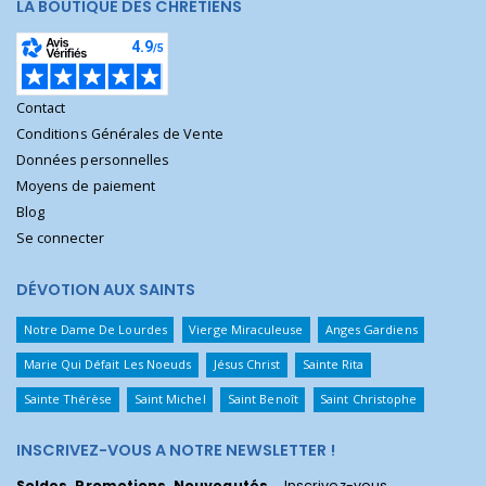
LA BOUTIQUE DES CHRÉTIENS
Contact
Conditions Générales de Vente
Données personnelles
Moyens de paiement
Blog
Se connecter
DÉVOTION AUX SAINTS
Notre Dame De Lourdes
Vierge Miraculeuse
Anges Gardiens
Marie Qui Défait Les Noeuds
Jésus Christ
Sainte Rita
Sainte Thérèse
Saint Michel
Saint Benoît
Saint Christophe
INSCRIVEZ-VOUS A NOTRE NEWSLETTER !
Soldes, Promotions, Nouveautés
... Inscrivez-vous