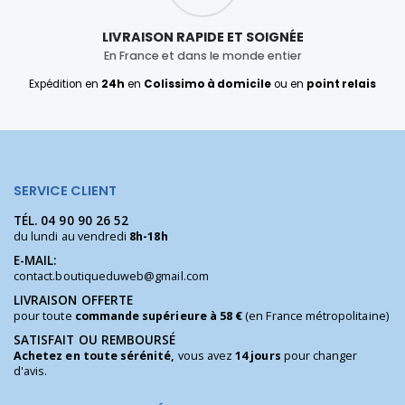
LIVRAISON RAPIDE ET SOIGNÉE
En France et dans le monde entier
Expédition en
24h
en
Colissimo à domicile
ou en
point relais
SERVICE CLIENT
TÉL.
04 90 90 26 52
du lundi au vendredi
8h-18h
E-MAIL:
contact.boutiqueduweb@gmail.com
LIVRAISON OFFERTE
pour toute
commande supérieure à 58 €
(en France métropolitaine)
SATISFAIT OU REMBOURSÉ
Achetez en toute sérénité,
vous avez
14 jours
pour changer
d'avis.