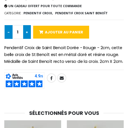
€2.50
€58.50
€78.00
UN CADEAU OFFERT POUR TOUTE COMMANDE
CATEGORIE :
PENDENTIF CROIX,
PENDENTIF CROIX SAINT BENOÎT
Chapelet de Lourde
Huile d'Onction
-
+
AJOUTER AU PANIER
€5.00
€9.90
Pendentif Croix de Saint Benoit Dorée - Rouge - 2cm, cette
belle croix de St Benoît est en métal doré et résine rouge.
Médaille de Saint Benoît recto verso de la croix. 2cm X 2cm.
Croix Enfant en Bois Eglise Papillons et Arc-en-ciel 15 cm
Bougie Neuvaine pour une Guérison - 17.5cm
€23.00
€4.90
SHARE:
SÉLECTIONNÉS POUR VOUS