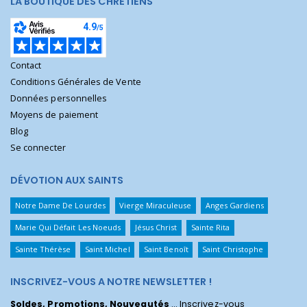
LA BOUTIQUE DES CHRÉTIENS
Contact
Conditions Générales de Vente
Données personnelles
Moyens de paiement
Blog
Se connecter
DÉVOTION AUX SAINTS
Notre Dame De Lourdes
Vierge Miraculeuse
Anges Gardiens
Marie Qui Défait Les Noeuds
Jésus Christ
Sainte Rita
Sainte Thérèse
Saint Michel
Saint Benoît
Saint Christophe
INSCRIVEZ-VOUS A NOTRE NEWSLETTER !
Soldes, Promotions, Nouveautés
... Inscrivez-vous