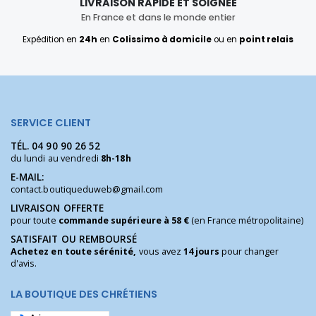
LIVRAISON RAPIDE ET SOIGNÉE
En France et dans le monde entier
Expédition en
24h
en
Colissimo à domicile
ou en
point relais
SERVICE CLIENT
TÉL.
04 90 90 26 52
du lundi au vendredi
8h-18h
E-MAIL:
contact.boutiqueduweb@gmail.com
LIVRAISON OFFERTE
pour toute
commande supérieure à 58 €
(en France métropolitaine)
SATISFAIT OU REMBOURSÉ
Achetez en toute sérénité,
vous avez
14 jours
pour changer
d'avis.
LA BOUTIQUE DES CHRÉTIENS