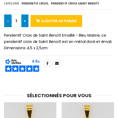
€2.50
€58.50
CATEGORIE :
PENDENTIF CROIX,
PENDENTIF CROIX SAINT BENOÎT
€78.00
-
+
AJOUTER AU PANIER
Chapelet de Lourde
Huile d'Onction
€5.00
€9.90
Pendentif Croix de Saint Benoît Emaillé - Bleu Marine, ce
pendentif croix de Saint Benoît est en métal doré et émail.
Dimensions 4,5 x 2,5cm
Croix Enfant en Bois Eglise Papillons et Arc-en-ciel 15 cm
Bougie Neuvaine pour une Guérison - 17.5cm
SHARE:
€23.00
€4.90
SÉLECTIONNÉS POUR VOUS