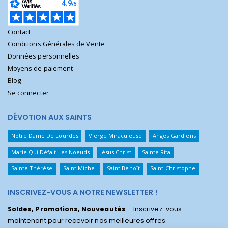
Contact
Conditions Générales de Vente
Données personnelles
Moyens de paiement
Blog
Se connecter
DÉVOTION AUX SAINTS
Notre Dame De Lourdes
Vierge Miraculeuse
Anges Gardiens
Marie Qui Défait Les Noeuds
Jésus Christ
Sainte Rita
Sainte Thérèse
Saint Michel
Saint Benoît
Saint Christophe
INSCRIVEZ-VOUS A NOTRE NEWSLETTER !
Soldes, Promotions, Nouveautés
... Inscrivez-vous
maintenant pour recevoir nos meilleures offres.