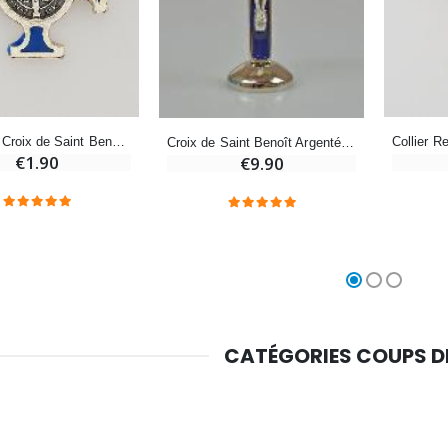
Chapelet de Lourdes en Bois
Huile d'Onction
€5.00
€9.90
Pendentif Croix de Saint Benoit Métal - Bleu - 2cm
Croix de Saint Benoît Argenté sur Socle - Bleu
€1.90
€9.90
Croix Enfant en Bois Eglise Papillons et Arc-en-ciel 15 cm
Bougie Neuvaine pour une Guérison - 17.5cm
€23.00
€4.90
CATÉGORIES COUPS 