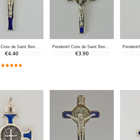
Encens d'Eglise Pontifical 250g
Bonbons Pastilles Menthe à l'Eau de Lourdes - 130g
€12.90
€7.90
Pendentif Croix de Saint Benoit - Bleu - 5cm
Pendentif Croix de Saint Benoit Métal - Bleu - 4cm
€4.40
€3.90
-10%
Médaille Miraculeuse Or 9 Carats - 10 mm
Bougie de Neuvaine Contre le Mal - Saint Michel
€130.00
€4.95
€5.50
-25%
Médaille Miraculeuse Rose - 19mm
Lot de 20 Bougies de Neuvaine Blanches
€2.50
€58.50
€78.00