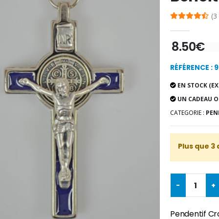
(3
8.50€
RÉFÉRENCE : 
EN STOCK (EX
UN CADEAU O
CATEGORIE :
PEN
Plus que 3 
-
+
Pendentif Cro