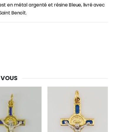
est en métal argenté et résine Bleue, livré avec
Saint Benoît.
-30%
Une bougie 150 gr et votre Prière déposées à Lourdes
€7.00
€10.00
 VOUS
-20%
Eau de Lourdes 1 Litre
€9.60
€12.00
-20%
Déposez votre Neuvaine à Lourdes
€9.60
€12.00