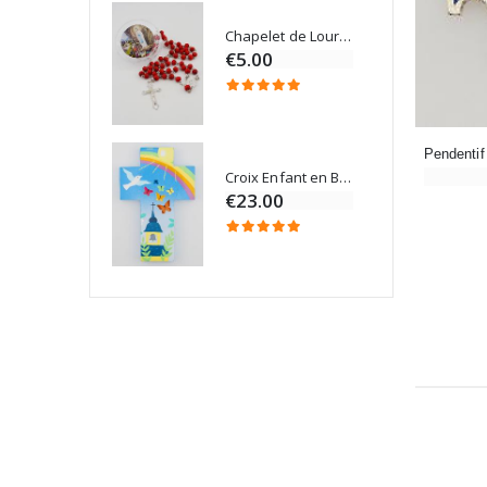
Chapelet de Lourdes en Bois
Onction
€5.00
Croix Enfant en Bois Eglise Papillons et Arc-en-ciel 15 cm
Bougie Neuvaine pour une Guérison - 17.5cm
€23.00