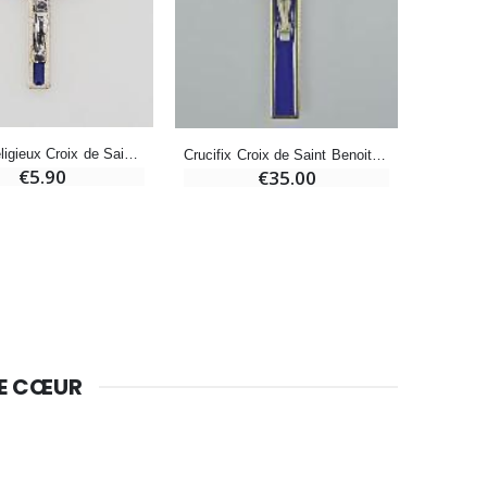
Huile d'Onction
€9.90
Collier Religieux Croix de Saint Benoit - Bleu
Crucifix Croix de Saint Benoit - Métal Bleu
€5.90
€35.00
Bougie Neuvaine pour une Guérison - 17.5cm
€4.90
DE CŒUR