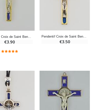
Bonbons Pastilles Menthe à l'Eau de Lourdes - 130g
€7.90
Pendentif Croix de Saint Benoit Doré & Bleu
Pendentif Croix de Saint Benoit Dorée - Bleu - 4cm
€3.50
€3.90
-10%
Bougie de Neuvaine Contre le Mal - Saint Michel
€4.95
€5.50
-25%
Lot de 20 Bougies de Neuvaine Blanches
€58.50
€78.00