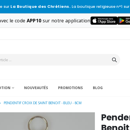
e sur
La Boutique des Chrétiens.
La boutique religieuse n°1 sur
vec le code
APP10
sur notre application
VOTION
NOUVEAUTÉS
PROMOTIONS
BLOG
PENDENTIF CROIX DE SAINT BENOIT - BLEU - 8CM
Penden
Benoit