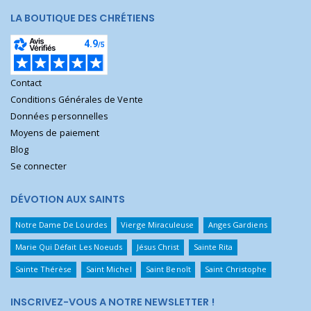
LA BOUTIQUE DES CHRÉTIENS
Contact
Conditions Générales de Vente
Données personnelles
Moyens de paiement
Blog
Se connecter
DÉVOTION AUX SAINTS
Notre Dame De Lourdes
Vierge Miraculeuse
Anges Gardiens
Marie Qui Défait Les Noeuds
Jésus Christ
Sainte Rita
Sainte Thérèse
Saint Michel
Saint Benoît
Saint Christophe
INSCRIVEZ-VOUS A NOTRE NEWSLETTER !