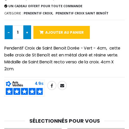
€2.50
€58.50
€78.00
UN CADEAU OFFERT POUR TOUTE COMMANDE
CATEGORIE :
PENDENTIF CROIX,
PENDENTIF CROIX SAINT BENOÎT
Chapelet de Lourde
Huile d'Onction
-
+
AJOUTER AU PANIER
€5.00
€9.90
Pendentif Croix de Saint Benoit Dorée - Vert - 4cm, cette
belle croix de St Benoît est en métal doré et résine verte.
Médaille de Saint Benoît recto verso de la croix. 4cm X
2cm.
Croix Enfant en Bois Eglise Papillons et Arc-en-ciel 15 cm
Bougie Neuvaine pour une Guérison - 17.5cm
€23.00
€4.90
SHARE:
SÉLECTIONNÉS POUR VOUS