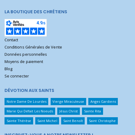
LA BOUTIQUE DES CHRÉTIENS
Contact
Conditions Générales de Vente
Données personnelles
Moyens de paiement
Blog
Se connecter
DÉVOTION AUX SAINTS
Notre Dame De Lourdes
Vierge Miraculeuse
Anges Gardiens
Marie Qui Défait Les Noeuds
Jésus Christ
Sainte Rita
Sainte Thérèse
Saint Michel
Saint Benoît
Saint Christophe
INSCRIVEZ-VOUS A NOTRE NEWSLETTER !