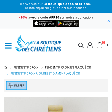
Bienvenue sur
La Boutique des Chrétiens.
La boutique religieuse n°1 sur internet
-10%
avec le code
APP10
sur notre application
×
0
PENDENTIF CROIX
PENDENTIF CROIX EN PLAQUÉ OR
PENDENTIF CROIX AJOURÉE ET DIAMS - PLAQUÉ OR
FILTRER