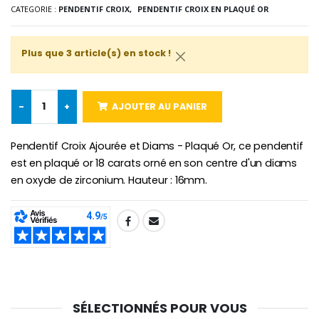
€2.50
€58.50
CATEGORIE :
PENDENTIF CROIX,
PENDENTIF CROIX EN PLAQUÉ OR
€78.00
Plus que 3 article(s) en stock !
Chapelet de Lourde
Huile d'Onction
€5.00
€9.90
-
+
AJOUTER AU PANIER
Pendentif Croix Ajourée et Diams - Plaqué Or, ce pendentif
est en plaqué or 18 carats orné en son centre d'un diams
Croix Enfant en Bois Eglise Papillons et Arc-en-ciel 15 cm
Bougie Neuvaine pour une Guérison - 17.5cm
en oxyde de zirconium. Hauteur : 16mm.
€23.00
€4.90
SHARE:
SÉLECTIONNÉS POUR VOUS