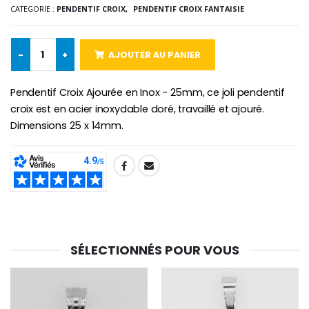
€2.50
€58.50
CATEGORIE :
PENDENTIF CROIX,
PENDENTIF CROIX FANTAISIE
€78.00
-
+
AJOUTER AU PANIER
Chapelet de Lourde
Huile d'Onction
€5.00
€9.90
Pendentif Croix Ajourée en Inox - 25mm, ce joli pendentif
croix est en acier inoxydable doré, travaillé et ajouré.
Dimensions 25 x 14mm.
Croix Enfant en Bois Eglise Papillons et Arc-en-ciel 15 cm
Bougie Neuvaine pour une Guérison - 17.5cm
SHARE:
€23.00
€4.90
SÉLECTIONNÉS POUR VOUS