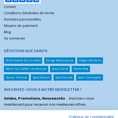
Contact
Conditions Générales de Vente
Données personnelles
Moyens de paiement
Blog
Se connecter
DÉVOTION AUX SAINTS
Notre Dame De Lourdes
Vierge Miraculeuse
Anges Gardiens
Marie Qui Défait Les Noeuds
Jésus Christ
Sainte Rita
Sainte Thérèse
Saint Michel
Saint Benoît
Saint Christophe
INSCRIVEZ-VOUS A NOTRE NEWSLETTER !
Soldes, Promotions, Nouveautés
... Inscrivez-vous
maintenant pour recevoir nos meilleures offres.
Politique de confidentialité