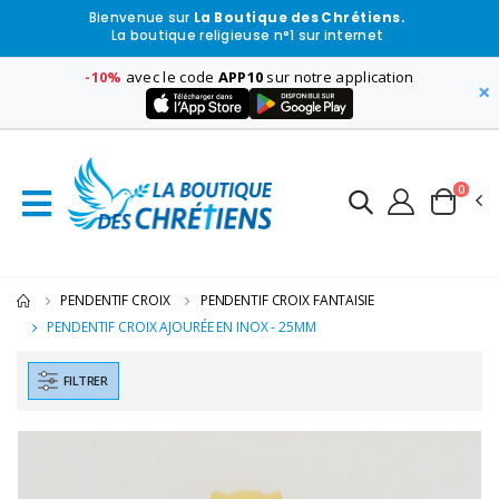
Bienvenue sur
La Boutique des Chrétiens.
La boutique religieuse n°1 sur internet
-10%
avec le code
APP10
sur notre application
×
0
PENDENTIF CROIX
PENDENTIF CROIX FANTAISIE
PENDENTIF CROIX AJOURÉE EN INOX - 25MM
FILTRER