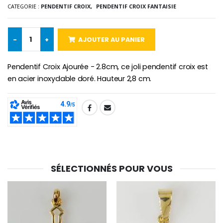
€2.50
€58.50
CATEGORIE :
PENDENTIF CROIX,
PENDENTIF CROIX FANTAISIE
€78.00
-
+
AJOUTER AU PANIER
Chapelet de Lourde
Huile d'Onction
€5.00
€9.90
Pendentif Croix Ajourée - 2.8cm, ce joli pendentif croix est
en acier inoxydable doré. Hauteur 2,8 cm.
SHARE:
Croix Enfant en Bois Eglise Papillons et Arc-en-ciel 15 cm
Bougie Neuvaine pour une Guérison - 17.5cm
€23.00
€4.90
SÉLECTIONNÉS POUR VOUS