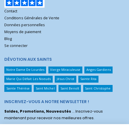
Contact
Conditions Générales de Vente
Données personnelles
Moyens de paiement
Blog
Se connecter
DÉVOTION AUX SAINTS
Notre Dame De Lourdes
Vierge Miraculeuse
Anges Gardiens
Marie Qui Défait Les Noeuds
Jésus Christ
Sainte Rita
Sainte Thérèse
Saint Michel
Saint Benoît
Saint Christophe
INSCRIVEZ-VOUS A NOTRE NEWSLETTER !
Soldes, Promotions, Nouveautés
... Inscrivez-vous
maintenant pour recevoir nos meilleures offres.