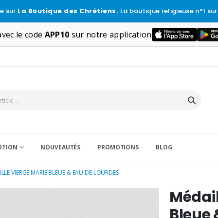
e sur
La Boutique des Chrétiens.
La boutique religieuse n°1 sur
vec le code
APP10
sur notre application
VOTION
NOUVEAUTÉS
PROMOTIONS
BLOG
LLE VIERGE MARIE BLEUE & EAU DE LOURDES
Médail
Bleue 