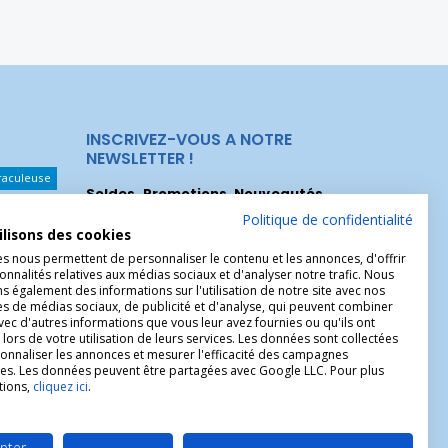
INSCRIVEZ-VOUS A NOTRE
NEWSLETTER !
raculeuse
Soldes, Promotions, Nouveautés
...
Les Noeuds
Inscrivez-vous maintenant pour recevoir
Politique de confidentialité
ilisons des cookies
nos meilleures offres.
hérèse
es nous permettent de personnaliser le contenu et les annonces, d'offrir
onnalités relatives aux médias sociaux et d'analyser notre trafic. Nous
Christophe
 également des informations sur l'utilisation de notre site avec nos
es de médias sociaux, de publicité et d'analyse, qui peuvent combiner
avec d'autres informations que vous leur avez fournies ou qu'ils ont
 lors de votre utilisation de leurs services. Les données sont collectées
onnaliser les annonces et mesurer l'efficacité des campagnes
ires. Les données peuvent être partagées avec Google LLC. Pour plus
tions,
cliquez ici
.
pter