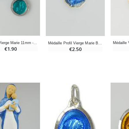
-20%
-10%
Eau de Lourdes 1 Litre
Statue Vierge Miraculeuse Lumineuse
€9.60
€13.50
€12.00
€15.00
Médaille Vierge Marie 11mm - Bleue de Lourdes
Médaille Profil Vierge Marie Bleue - 10mm
€1.90
€2.50
-20%
Coffret Encens Benjoin + Charbon + Brûle-encens
Déposez votre Neuvaine à Lourdes
€21.90
€9.60
€12.00
Encens d'Eglise Pontifical 250g
Bonbons Pastilles Menthe à l'Eau de Lourdes - 130g
€12.90
€7.90