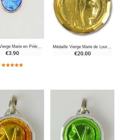
-20%
Eau de Lourdes 1 Litre
€9.60
€12.00
Médaille Vierge Marie en Prière 12mm - Couleur Bleue
Médaille Vierge Marie de Lourdes Dorée & Eau de Lourdes
€3.90
€20.00
-20%
Déposez votre Neuvaine à Lourdes
€9.60
€12.00
Bonbons Pastilles Menthe à l'Eau de Lourdes - 130g
€7.90