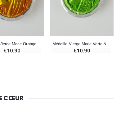
-10%
Bougie de Neuvaine Contre le Mal - Saint Michel
€4.95
€5.50
-25%
Médaille Vierge Marie Orange & Eau de Lourdes
Médaille Vierge Marie Verte & Eau de Lourdes
Lot de 20 Bougies de Neuvaine Blanches
€10.90
€10.90
€58.50
€78.00
Huile d'Onction
€9.90
DE CŒUR
Bougie Neuvaine pour une Guérison - 17.5cm
€4.90