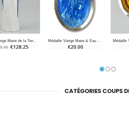
-10%
Médaille Miraculeuse Or 9 Carats - 10 mm
Bougie de Neuvaine Contre le Mal - Saint Michel
€130.00
€4.95
€5.50
-25%
Médaille Miraculeuse Rose - 19mm
Statue Vierge Marie de la Tendresse Bleue
Médaille Vierge Marie & Eau de Lourdes - 25mm
Lot de 20 Bougies de Neuvaine Blanches
€2.50
€128.25
€20.00
5.00
€58.50
€78.00
Chapelet de Lourdes en Bois
Huile d'Onction
€5.00
€9.90
CATÉGORIES COUPS 
Croix Enfant en Bois Eglise Papillons et Arc-en-ciel 15 cm
Bougie Neuvaine pour une Guérison - 17.5cm
€23.00
€4.90