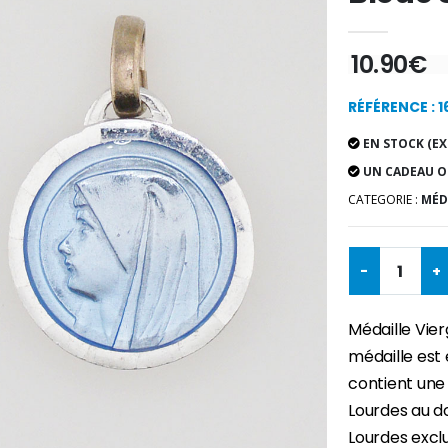
10.90€
RÉFÉRENCE : 
EN STOCK (EX
UN CADEAU O
CATEGORIE :
MÉDA
-
+
Médaille Vier
médaille est
contient une
Lourdes au do
Lourdes exclu