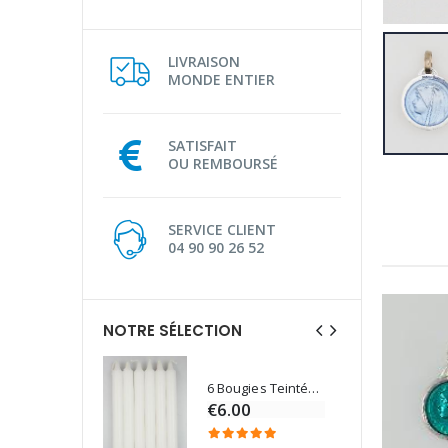
LIVRAISON
MONDE ENTIER
SATISFAIT
OU REMBOURSÉ
SERVICE CLIENT
04 90 90 26 52
NOTRE SÉLECTION
6 Bougies Teintées Masse Couleur Blanche
Une bougie 150 gr et votre Prière déposées à Lourdes
€6.00
€7.00