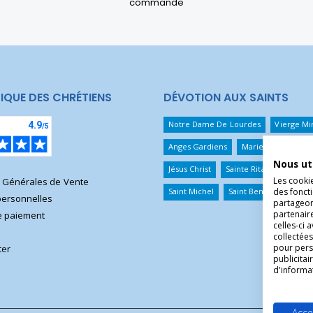
commande
IQUE DES CHRÉTIENS
DÉVOTION AUX SAINTS
Notre Dame De Lourdes
Vierge Mi
Anges Gardiens
Marie Qui Défait 
Nous ut
Jésus Christ
Sainte Rita
Sainte T
Les cooki
s Générales de Vente
des foncti
Saint Michel
Saint Benoît
Saint 
ersonnelles
partageons
partenair
 paiement
celles-ci 
collectées
pour pers
ter
publicita
d'informa
Acce