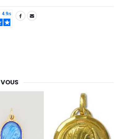
 VOUS
-30%
Une bougie 150 gr et votre Prière déposées à Lourdes
€7.00
€10.00