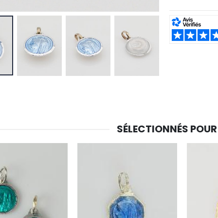
SHARE:
SÉLECTIONNÉS POUR
-30%
6 Bougies Teintées Masse Couleur Blanche
Une bougie 150 gr et votre Prière déposées à Lourdes
€6.00
€7.00
€10.00