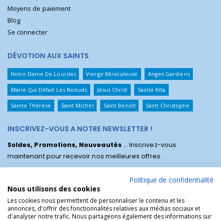
Moyens de paiement
Blog
Se connecter
DÉVOTION AUX SAINTS
Notre Dame De Lourdes
Vierge Miraculeuse
Anges Gardiens
Marie Qui Défait Les Noeuds
Jésus Christ
Sainte Rita
Sainte Thérèse
Saint Michel
Saint Benoît
Saint Christophe
INSCRIVEZ-VOUS A NOTRE NEWSLETTER !
Soldes, Promotions, Nouveautés
... Inscrivez-vous
maintenant pour recevoir nos meilleures offres.
Politique de confidentialité
Nous utilisons des cookies
Les cookies nous permettent de personnaliser le contenu et les
annonces, d'offrir des fonctionnalités relatives aux médias sociaux et
d'analyser notre trafic. Nous partageons également des informations sur