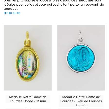
premier prix. sobres et accessibles à tous, ces médailles sont
idéales pour celles et ceux qui souhaitent porter un souvenir de
Lourdes
...
lire la suite
-30%
6 Bougies Teintées Masse Couleur Blanche
Une bougie 150 gr et votre Prière déposées à L
€6.00
€7.00
€10.00
-10%
-20%
Statue Vierge Miraculeuse Lumineuse
Eau de Lourdes 1 
€13.50
€9.60
€15.00
€12.00
Médaille Notre Dame de
Médaille Notre Dame de
Lourdes Dorée - 15mm
Lourdes - Bleu de Lourdes
15 mm