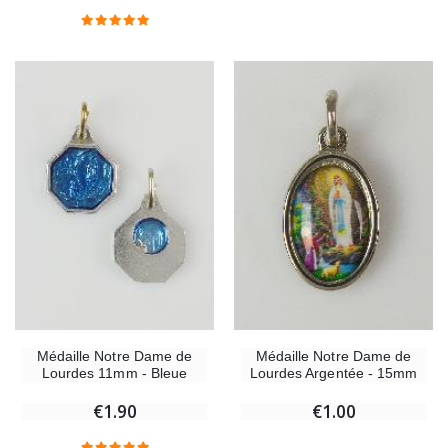
Chapelet de Lourdes en Bois
Huile d'Onction
€5.00
€9.90
Croix Enfant en Bois Eglise Papillons et Arc-en-ciel 15 cm
Bougie Neuvaine pou
€23.00
€4.90
Médaille Notre Dame de
Médaille Notre Dame de
Lourdes 11mm - Bleue
Lourdes Argentée - 15mm
€1.90
€1.00