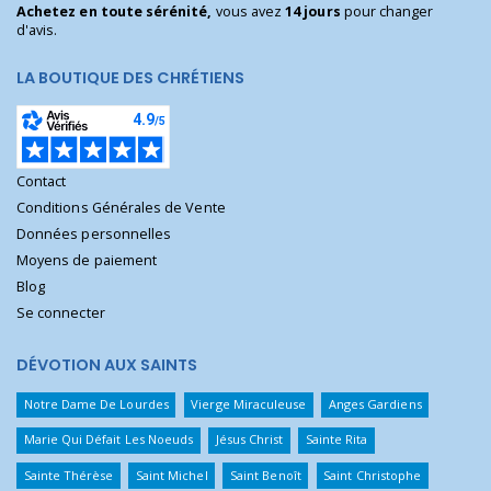
Achetez en toute sérénité,
vous avez
14 jours
pour changer
d'avis.
LA BOUTIQUE DES CHRÉTIENS
Contact
Conditions Générales de Vente
Données personnelles
Moyens de paiement
Blog
Se connecter
DÉVOTION AUX SAINTS
Notre Dame De Lourdes
Vierge Miraculeuse
Anges Gardiens
Marie Qui Défait Les Noeuds
Jésus Christ
Sainte Rita
Sainte Thérèse
Saint Michel
Saint Benoît
Saint Christophe