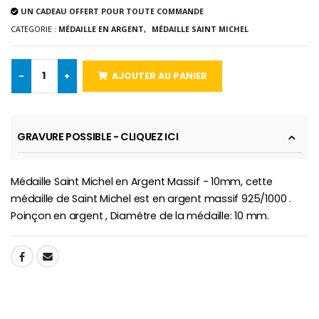
UN CADEAU OFFERT POUR TOUTE COMMANDE
CATEGORIE :
MÉDAILLE EN ARGENT,
MÉDAILLE SAINT MICHEL
-10%
Médaille Miraculeuse Or 9 Carat
-
+
AJOUTER AU PANIER
Bougie de Neuvaine Contre le Mal - Saint Michel
€130.00
€4.95
€5.50
GRAVURE POSSIBLE - CLIQUEZ ICI
-25%
Médaille Miraculeuse Rose
Lot de 20 Bougies de Neuvaine Blanches
€2.50
Médaille Saint Michel en Argent Massif - 10mm, cette
€58.50
€78.00
médaille de Saint Michel est en argent massif 925/1000 .
Poinçon en argent , Diamètre de la médaille: 10 mm.
Chapelet de Lourde
Huile d'Onction
SHARE:
€5.00
€9.90