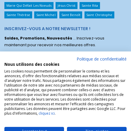
Marie Qui Défait Les Noeuds
Jésus Christ
Sainte Rita
Sainte Thérèse
Saint Michel
Saint Benoît
Saint Christophe
INSCRIVEZ-VOUS A NOTRE NEWSLETTER !
Soldes, Promotions, Nouveautés
... Inscrivez-vous
maintenant pour recevoir nos meilleures offres.
Politique de confidentialité
Nous utilisons des cookies
Les cookies nous permettent de personnaliser le contenu et les
annonces, d'offrir des fonctionnalités relatives aux médias sociaux et
d'analyser notre trafic. Nous partageons également des informations sur
l'utilisation de notre site avec nos partenaires de médias sociaux, de
publicité et d'analyse, qui peuvent combiner celles-ci avec d'autres
informations que vous leur avez fournies ou qu'ils ont collectées lors de
votre utilisation de leurs services. Les données sont collectées pour
personnaliser les annonces et mesurer l'efficacité des campagnes
La Boutique des Chrétiens © | La boutique religieuse chrétienne de
publicitaires. Les données peuvent être partagées avec Google LLC. Pour
référence !.
plus d'informations,
cliquez ici
.