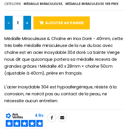
Lot de 20 Bougies de Neuvaine Blanches
€2.50
CATEGORIE :
MÉDAILLE MIRACULEUSE,
MÉDAILLE MIRACULEUSE 1ER PRIX
€58.50
€78.00
-
+
AJOUTER AU PANIER
Chapelet de Lourde
Huile d'Onction
Médaille Miraculeuse & Chaîne en Inox Doré - 40mm, cette
€5.00
€9.90
très belle médaille miraculeuse de la rue du bac avec
chaîne est en acier inoxydable 304 doré. La Sainte Vierge
nous dit que quiconque portera sa médaille recevra de
grandes grâces ! Médaille 40 x 28mm + chaîne 50cm
Croix Enfant en Bois Eglise Papillons et Arc-en-ciel 15 cm
Bougie Neuvaine pour une Guérison - 17.5cm
(ajustable à 40cm), prière en français.
€23.00
€4.90
L'acier inoxydable 304 est hypoallergénique, résiste à la
corrosion, ne noircit pas au contact de la peau, ne
nécessite aucun entretien.
SHARE: