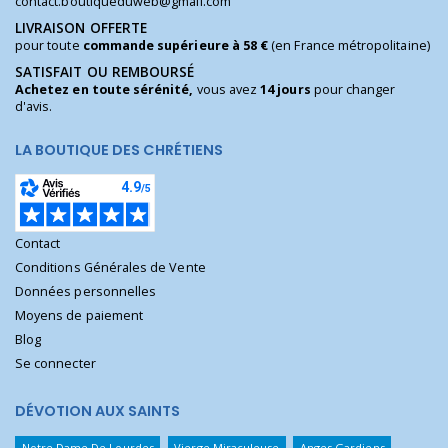
contact.boutiqueduweb@gmail.com
LIVRAISON OFFERTE
pour toute
commande supérieure à 58 €
(en France métropolitaine)
SATISFAIT OU REMBOURSÉ
Achetez en toute sérénité,
vous avez
14 jours
pour changer
d'avis.
LA BOUTIQUE DES CHRÉTIENS
Contact
Conditions Générales de Vente
Données personnelles
Moyens de paiement
Blog
Se connecter
DÉVOTION AUX SAINTS
Notre Dame De Lourdes
Vierge Miraculeuse
Anges Gardiens