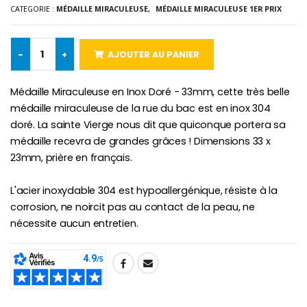
Lot de 20 Bougies de Neuvaine Blanches
€2.50
CATEGORIE :
MÉDAILLE MIRACULEUSE,
MÉDAILLE MIRACULEUSE 1ER PRIX
€58.50
€78.00
-
+
AJOUTER AU PANIER
Chapelet de Lourde
Huile d'Onction
Médaille Miraculeuse en Inox Doré - 33mm, cette très belle
€5.00
€9.90
médaille miraculeuse de la rue du bac est en inox 304
doré. La sainte Vierge nous dit que quiconque portera sa
médaille recevra de grandes grâces ! Dimensions 33 x
23mm, prière en français.
Croix Enfant en Bois Eglise Papillons et Arc-en-ciel 15 cm
Bougie Neuvaine pour une Guérison - 17.5cm
€23.00
€4.90
L'acier inoxydable 304 est hypoallergénique, résiste à la
corrosion, ne noircit pas au contact de la peau, ne
nécessite aucun entretien.
SHARE: