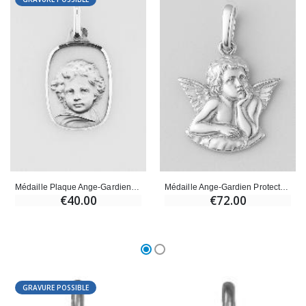
Croix Enfant en Bois Eglise Papillons et Arc-en-ciel 15 cm
Bougie Neuvaine pour une Guérison - 17.5cm
€23.00
€4.90
Médaille Plaque Ange-Gardien Facettée en Argent 925/1000 - 18 mm
Médaille Ange-Gardien Protecteur - Argent 925/1000
€40.00
€72.00
GRAVURE POSSIBLE