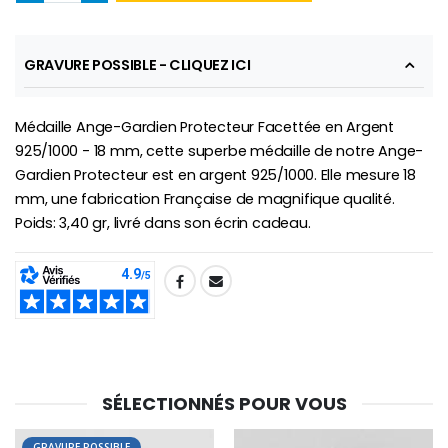
GRAVURE POSSIBLE - CLIQUEZ ICI
-10%
Médaille Miraculeuse Or 9 Carat
Bougie de Neuvaine Contre le Mal - Saint Michel
€130.00
Médaille Ange-Gardien Protecteur Facettée en Argent
€4.95
€5.50
925/1000 - 18 mm, cette superbe médaille de notre Ange-
Gardien Protecteur est en argent 925/1000. Elle mesure 18
mm, une fabrication Française de magnifique qualité.
-25%
Poids: 3,40 gr, livré dans son écrin cadeau.
Médaille Miraculeuse Rose
Lot de 20 Bougies de Neuvaine Blanches
€2.50
€58.50
€78.00
SHARE:
Chapelet de Lourde
Huile d'Onction
€5.00
€9.90
SÉLECTIONNÉS POUR VOUS
GRAVURE POSSIBLE