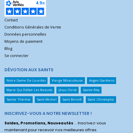
Contact
Conditions Générales de Vente
Données personnelles
Moyens de paiement
Blog
Se connecter
DÉVOTION AUX SAINTS
Notre Dame De Lourdes
Vierge Miraculeuse
Anges Gardiens
Marie Qui Défait Les Noeuds
Jésus Christ
Sainte Rita
Sainte Thérèse
Saint Michel
Saint Benoît
Saint Christophe
INSCRIVEZ-VOUS A NOTRE NEWSLETTER !
Soldes, Promotions, Nouveautés
... Inscrivez-vous
maintenant pour recevoir nos meilleures offres.