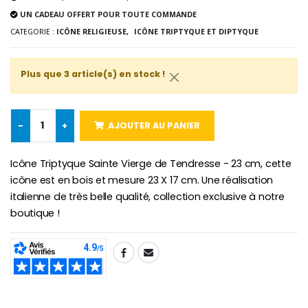
Lot de 20 Bougies de Neuvaine Blanches
€2.50
UN CADEAU OFFERT POUR TOUTE COMMANDE
€58.50
€78.00
CATEGORIE :
ICÔNE RELIGIEUSE,
ICÔNE TRIPTYQUE ET DIPTYQUE
Plus que 3 article(s) en stock !
Chapelet de Lourde
Huile d'Onction
€5.00
€9.90
-
+
AJOUTER AU PANIER
Icône Triptyque Sainte Vierge de Tendresse - 23 cm, cette
Croix Enfant en Bois Eglise Papillons et Arc-en-ciel 15 cm
Bougie Neuvaine pour une Guérison - 17.5cm
icône est en bois et mesure 23 X 17 cm. Une réalisation
€23.00
€4.90
italienne de très belle qualité, collection exclusive à notre
boutique !
SHARE: