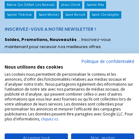
Marie Qui Défait Les Noeuds
Jésus Christ
Sainte Rita
Sainte Thérèse
Saint Michel
Saint Benoît
Saint Christophe
INSCRIVEZ-VOUS A NOTRE NEWSLETTER !
Soldes, Promotions, Nouveautés
... Inscrivez-vous
maintenant pour recevoir nos meilleures offres.
Politique de confidentialité
Nous utilisons des cookies
Les cookies nous permettent de personnaliser le contenu et les
annonces, d'offrir des fonctionnalités relatives aux médias sociaux et
d'analyser notre trafic. Nous partageons également des informations sur
l'utilisation de notre site avec nos partenaires de médias sociaux, de
publicité et d'analyse, qui peuvent combiner celles-ci avec d'autres
informations que vous leur avez fournies ou qu'ils ont collectées lors de
votre utilisation de leurs services. Les données sont collectées pour
personnaliser les annonces et mesurer l'efficacité des campagnes
La Boutique des Chrétiens © | La boutique religieuse chrétienne de
publicitaires. Les données peuvent être partagées avec Google LLC. Pour
référence !.
plus d'informations,
cliquez ici
.
Accepter tout
Non, ajuster