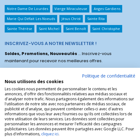
Notre Dame De Lourdes
Vierge Miraculeuse
Anges Gardiens
Marie Qui Défait Les Noeuds
Jésus Christ
Sainte Rita
Sainte Thérèse
Saint Michel
Saint Benoît
Saint Christophe
INSCRIVEZ-VOUS A NOTRE NEWSLETTER !
Soldes, Promotions, Nouveautés
... Inscrivez-vous
maintenant pour recevoir nos meilleures offres.
Politique de confidentialité
Nous utilisons des cookies
Les cookies nous permettent de personnaliser le contenu et les
annonces, d'offrir des fonctionnalités relatives aux médias sociaux et
d'analyser notre trafic. Nous partageons également des informations sur
l'utilisation de notre site avec nos partenaires de médias sociaux, de
publicité et d'analyse, qui peuvent combiner celles-ci avec d'autres
informations que vous leur avez fournies ou qu'ils ont collectées lors de
votre utilisation de leurs services. Les données sont collectées pour
personnaliser les annonces et mesurer l'efficacité des campagnes
La Boutique des Chrétiens © | La boutique religieuse chrétienne de
publicitaires. Les données peuvent être partagées avec Google LLC. Pour
référence !.
plus d'informations,
cliquez ici
.