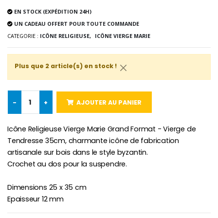
Lot de 20 Bougies de Neuvaine Blanches
€2.50
€58.50
EN STOCK (EXPÉDITION 24H)
€78.00
UN CADEAU OFFERT POUR TOUTE COMMANDE
CATEGORIE :
ICÔNE RELIGIEUSE,
ICÔNE VIERGE MARIE
Chapelet de Lourde
Huile d'Onction
Plus que 2 article(s) en stock !
€5.00
€9.90
-
+
AJOUTER AU PANIER
Croix Enfant en Bois Eglise Papillons et Arc-en-ciel 15 cm
Bougie Neuvaine pour une Guérison - 17.5cm
Icône Religieuse Vierge Marie Grand Format - Vierge de
€23.00
€4.90
Tendresse 35cm, charmante icône de fabrication
artisanale sur bois dans le style byzantin.
Crochet au dos pour la suspendre.
Dimensions 25 x 35 cm
Epaisseur 12 mm