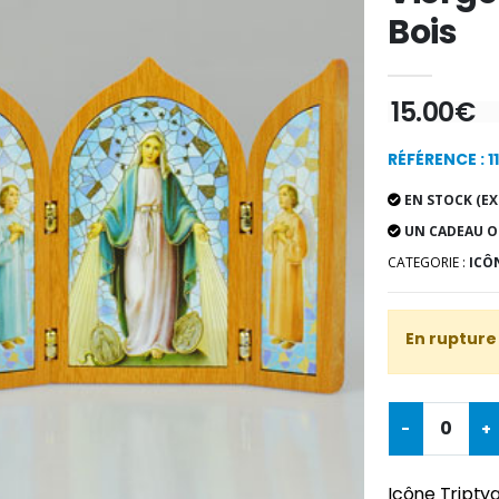
Bois
15.00€
RÉFÉRENCE : 1
EN STOCK (EX
UN CADEAU O
CATEGORIE :
ICÔN
En rupture
-
+
Icône Triptyq