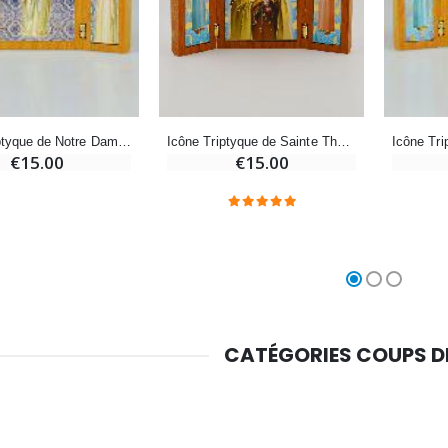
Chapelet de Lourdes en Bois
Huile d'Onction
€5.00
€9.90
Icône Triptyque de Sainte Thérèse de Lisieux en Bois
Icône Triptyque de Notre Dame de Lourdes en Bois
€15.00
€15.00
Croix Enfant en Bois Eglise Papillons et Arc-en-ciel 15 cm
Bougie Neuvaine pour une Guérison - 17.5cm
€23.00
€4.90
CATÉGORIES COUPS 