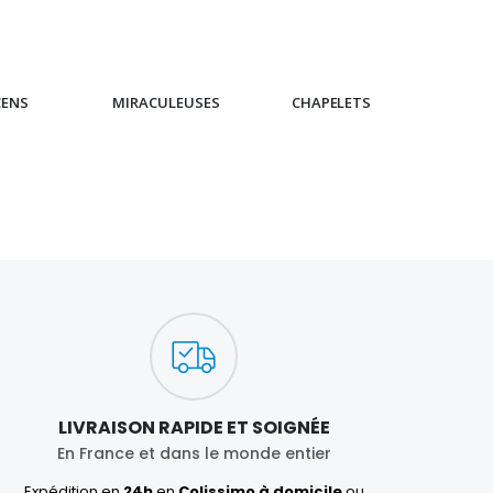
CENS
MIRACULEUSES
CHAPELETS
IC
LIVRAISON RAPIDE ET SOIGNÉE
En France et dans le monde entier
Expédition en
24h
en
Colissimo à domicile
ou