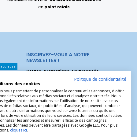
en
point relais
INSCRIVEZ-VOUS A NOTRE
NEWSLETTER !
raculeuse
Soldes, Promotions, Nouveautés
...
Les Noeuds
Inscrivez-vous maintenant pour recevoir
Politique de confidentialité
ilisons des cookies
nos meilleures offres.
hérèse
es nous permettent de personnaliser le contenu et les annonces, d'offrir
onnalités relatives aux médias sociaux et d'analyser notre trafic. Nous
Christophe
 également des informations sur l'utilisation de notre site avec nos
es de médias sociaux, de publicité et d'analyse, qui peuvent combiner
avec d'autres informations que vous leur avez fournies ou qu'ils ont
 lors de votre utilisation de leurs services. Les données sont collectées
onnaliser les annonces et mesurer l'efficacité des campagnes
ires. Les données peuvent être partagées avec Google LLC. Pour plus
tions,
cliquez ici
.