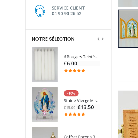
SERVICE CLIENT
04 90 90 26 52
NOTRE SÉLECTION
6 Bougies Teintées Masse Couleur Blanche
Une bougie 150 gr et votre Prière déposées à Lourdes
€6.00
€7.00
-10%
Eau de Lourdes 1 Litre
Statue Vierge Miraculeuse Lumineuse
€9.60
€13.50
€15.00
Coffret Encens Benjoin + Charbon + Brûle-encens