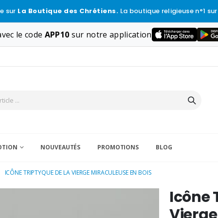
e sur
La Boutique des Chrétiens.
La boutique religieuse n°1 sur
vec le code
APP10
sur notre application
VOTION
NOUVEAUTÉS
PROMOTIONS
BLOG
ICÔNE TRIPTYQUE DE LA VIERGE MIRACULEUSE EN BOIS
Icône 
Vierge