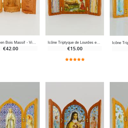
Déposez votre Neuvaine à Lourdes
€21.90
€9.60
€12.00
Encens d'Eglise Pontifical 250g
Bonbons Pastilles Menthe à l'Eau de Lourdes - 130g
€12.90
€7.90
Triptyque en Bois Massif - Vierge Miraculeuse
Icône Triptyque de Lourdes en Bois
€42.00
€15.00
-10%
Médaille Miraculeuse Or 9 Carats - 10 mm
Bougie de Neuvaine Contre le Mal - Saint Michel
€130.00
€4.95
€5.50
-25%
Médaille Miraculeuse Rose - 19mm
Lot de 20 Bougies de Neuvaine Blanches
€2.50
€58.50
€78.00