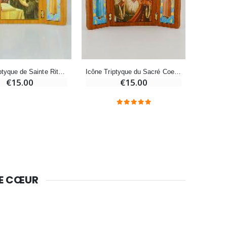
Huile d'Onction
€9.90
Icône Triptyque du Sacré Coeur de Jésus en Bois
Icône Triptyque de Sainte Rita de Cascia en Bois
€15.00
€15.00
Bougie Neuvaine pour une Guérison - 17.5cm
€4.90
DE CŒUR