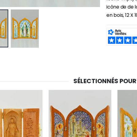
icône de de l
en bois, 12 X 
SHARE:
-30%
6 Bougies Teintées Masse Couleur Blanche
Une bougie 150 gr et votre Prière déposées à Lourdes
€6.00
€7.00
€10.00
SÉLECTIONNÉS POUR
-20%
-10%
Eau de Lourdes 1 Litre
Statue Vierge Miraculeuse Lumineuse
€9.60
€13.50
€12.00
€15.00
-20%
Coffret Encens Benjoin + Charbon + Brûle-encens