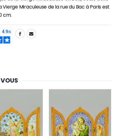
a Vierge Miraculeuse de la rue du Bac à Paris est
10 cm.
-30%
Une bougie 150 gr et votre Prière déposées à Lourdes
€7.00
€10.00
 VOUS
-20%
Eau de Lourdes 1 Litre
€9.60
€12.00
-20%