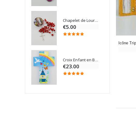
Chapelet de Lourdes en Bois
Onction
€5.00
Croix Enfant en Bois Eglise Papillons et Arc-en-ciel 15 cm
Bougie Neuvaine pour une Guérison - 17.5cm
€23.00