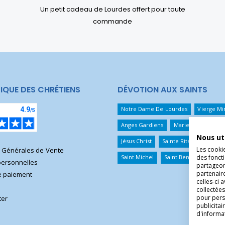
Un petit cadeau de Lourdes offert pour toute
commande
IQUE DES CHRÉTIENS
DÉVOTION AUX SAINTS
Notre Dame De Lourdes
Vierge Mi
Anges Gardiens
Marie Qui Défait 
Nous ut
Jésus Christ
Sainte Rita
Sainte T
Les cooki
s Générales de Vente
des foncti
Saint Michel
Saint Benoît
Saint 
ersonnelles
partageons
partenair
 paiement
celles-ci 
collectées
pour pers
ter
publicita
d'informa