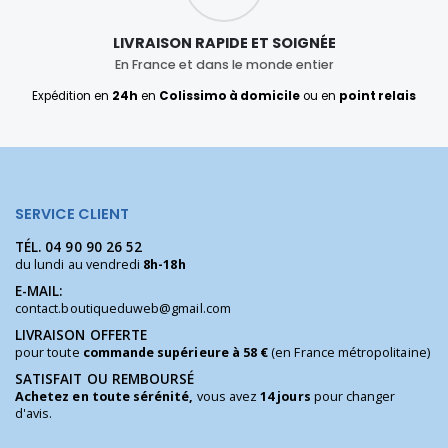
LIVRAISON RAPIDE ET SOIGNÉE
En France et dans le monde entier
Expédition en
24h
en
Colissimo à domicile
ou en
point relais
SERVICE CLIENT
TÉL.
04 90 90 26 52
du lundi au vendredi
8h-18h
E-MAIL:
contact.boutiqueduweb@gmail.com
LIVRAISON OFFERTE
pour toute
commande supérieure à 58 €
(en France métropolitaine)
SATISFAIT OU REMBOURSÉ
Achetez en toute sérénité,
vous avez
14 jours
pour changer
d'avis.