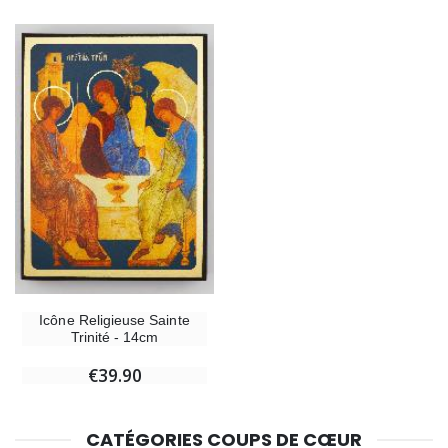
Croix Enfant en Bois Eglise Papillons et Arc-en-ciel 15 cm
Bougie Neuvaine pou
€23.00
€4.90
Icône Religieuse Sainte
Trinité - 14cm
€39.90
CATÉGORIES COUPS DE CŒUR