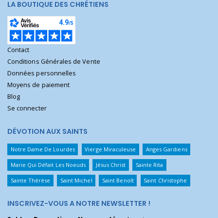
LA BOUTIQUE DES CHRÉTIENS
Contact
Conditions Générales de Vente
Données personnelles
Moyens de paiement
Blog
Se connecter
DÉVOTION AUX SAINTS
Notre Dame De Lourdes
Vierge Miraculeuse
Anges Gardiens
Marie Qui Défait Les Noeuds
Jésus Christ
Sainte Rita
Sainte Thérèse
Saint Michel
Saint Benoît
Saint Christophe
INSCRIVEZ-VOUS A NOTRE NEWSLETTER !