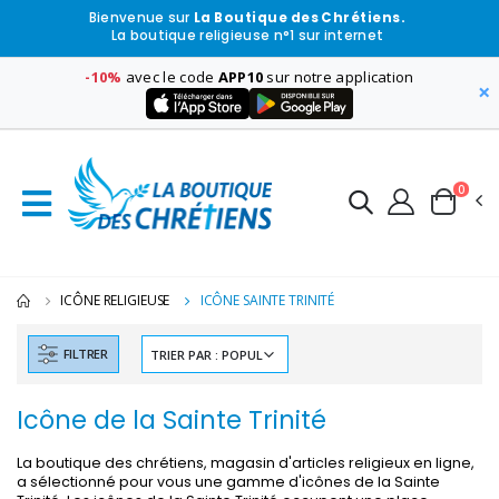
Bienvenue sur
La Boutique des Chrétiens.
La boutique religieuse n°1 sur internet
-10%
avec le code
APP10
sur notre application
×
0
ICÔNE RELIGIEUSE
ICÔNE SAINTE TRINITÉ
FILTRER
Icône de la Sainte Trinité
La boutique des chrétiens, magasin d'articles religieux en ligne,
a sélectionné pour vous une gamme d'icônes de la Sainte
-30%