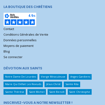
LA BOUTIQUE DES CHRÉTIENS
Contact
Conditions Générales de Vente
Données personnelles
Moyens de paiement
Blog
Se connecter
DÉVOTION AUX SAINTS
Notre Dame De Lourdes
Vierge Miraculeuse
Anges Gardiens
Marie Qui Défait Les Noeuds
Jésus Christ
Sainte Rita
Sainte Thérèse
Saint Michel
Saint Benoît
Saint Christophe
INSCRIVEZ-VOUS A NOTRE NEWSLETTER !