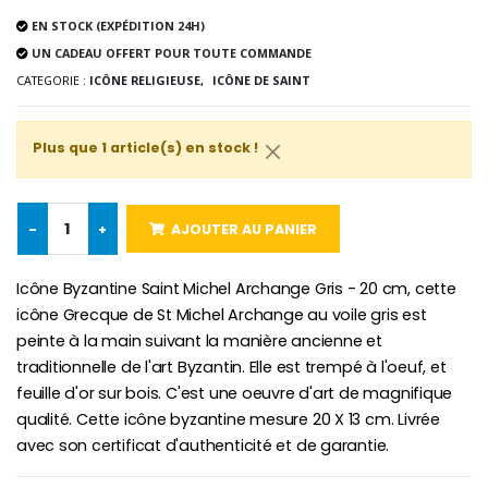
Lot de 20 Bougies de Neuvaine Blanches
€2.50
€58.50
EN STOCK (EXPÉDITION 24H)
€78.00
UN CADEAU OFFERT POUR TOUTE COMMANDE
CATEGORIE :
ICÔNE RELIGIEUSE,
ICÔNE DE SAINT
Chapelet de Lourde
Huile d'Onction
Plus que 1 article(s) en stock !
€5.00
€9.90
-
+
AJOUTER AU PANIER
Croix Enfant en Bois Eglise Papillons et Arc-en-ciel 15 cm
Bougie Neuvaine pour une Guérison - 17.5cm
Icône Byzantine Saint Michel Archange Gris - 20 cm, cette
€23.00
€4.90
icône Grecque de St Michel Archange au voile gris est
peinte à la main suivant la manière ancienne et
traditionnelle de l'art Byzantin. Elle est trempé à l'oeuf, et
feuille d'or sur bois. C'est une oeuvre d'art de magnifique
qualité. Cette icône byzantine mesure 20 X 13 cm. Livrée
avec son certificat d'authenticité et de garantie.