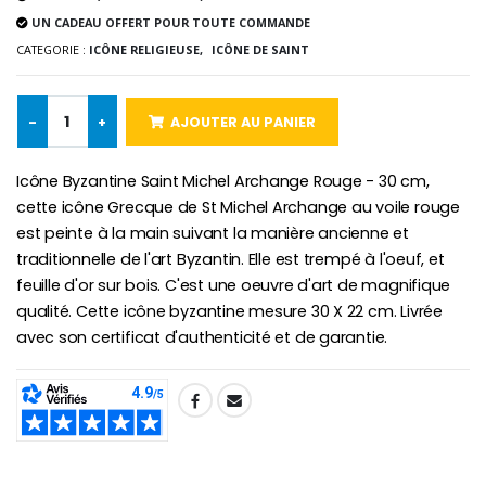
Lot de 20 Bougies de Neuvaine Blanches
€2.50
UN CADEAU OFFERT POUR TOUTE COMMANDE
€58.50
€78.00
CATEGORIE :
ICÔNE RELIGIEUSE,
ICÔNE DE SAINT
-
+
AJOUTER AU PANIER
Chapelet de Lourde
Huile d'Onction
€5.00
€9.90
Icône Byzantine Saint Michel Archange Rouge - 30 cm,
cette icône Grecque de St Michel Archange au voile rouge
est peinte à la main suivant la manière ancienne et
traditionnelle de l'art Byzantin. Elle est trempé à l'oeuf, et
Croix Enfant en Bois Eglise Papillons et Arc-en-ciel 15 cm
Bougie Neuvaine pour une Guérison - 17.5cm
feuille d'or sur bois. C'est une oeuvre d'art de magnifique
€23.00
€4.90
qualité. Cette icône byzantine mesure 30 X 22 cm. Livrée
avec son certificat d'authenticité et de garantie.
SHARE: