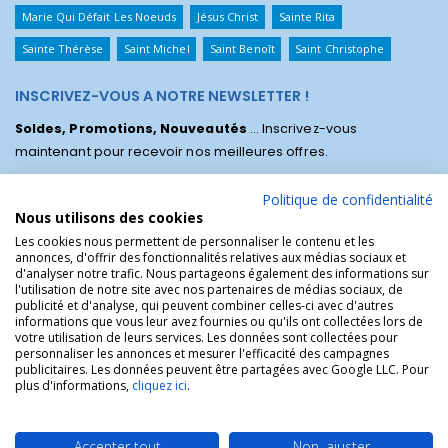
Marie Qui Défait Les Noeuds
Jésus Christ
Sainte Rita
Sainte Thérèse
Saint Michel
Saint Benoît
Saint Christophe
INSCRIVEZ-VOUS A NOTRE NEWSLETTER !
Soldes, Promotions, Nouveautés
... Inscrivez-vous
maintenant pour recevoir nos meilleures offres.
Politique de confidentialité
Nous utilisons des cookies
Les cookies nous permettent de personnaliser le contenu et les
annonces, d'offrir des fonctionnalités relatives aux médias sociaux et
d'analyser notre trafic. Nous partageons également des informations sur
l'utilisation de notre site avec nos partenaires de médias sociaux, de
publicité et d'analyse, qui peuvent combiner celles-ci avec d'autres
informations que vous leur avez fournies ou qu'ils ont collectées lors de
votre utilisation de leurs services. Les données sont collectées pour
personnaliser les annonces et mesurer l'efficacité des campagnes
La Boutique des Chrétiens © | La boutique religieuse chrétienne de
publicitaires. Les données peuvent être partagées avec Google LLC. Pour
référence !.
plus d'informations,
cliquez ici
.
Accepter tout
Non, ajuster