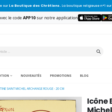
e sur
La Boutique des Chrétiens.
La boutique religieuse n°1 sur
vec le code
APP10
sur notre application
VOTION
NOUVEAUTÉS
PROMOTIONS
BLOG
TINE SAINT MICHEL ARCHANGE ROUGE - 20 CM
Icône 
Miche