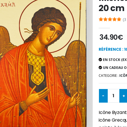
20 cm
(3
34.90€
RÉFÉRENCE : 
EN STOCK (EX
UN CADEAU O
CATEGORIE :
ICÔN
-
+
Icône Byzant
icône Grecqu