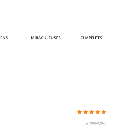
CENS
MIRACULEUSES
CHAPELETS
IC
Le 19/04/2026