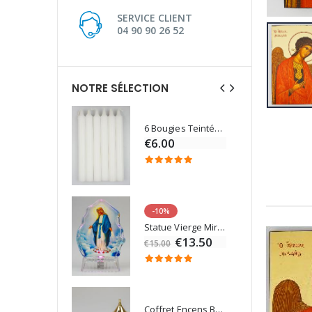
SERVICE CLIENT
04 90 90 26 52
NOTRE SÉLECTION
6 Bougies Teintées Masse Couleur Blanche
Une bougie 150 gr et votre Prière déposées à Lourdes
€6.00
€7.00
-10%
Eau de Lourdes 1 Litre
Statue Vierge Miraculeuse Lumineuse
€9.60
€13.50
€15.00
Coffret Encens Benjoin + Charbon + Brûle-encens