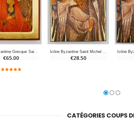
Chapelet de Lourdes en Bois
Huile d'Onction
€5.00
€9.90
Icône Byzantine Grecque Saint Michel Archange - 22 cm
Icône Byzantine Saint Michel Archange Gris - 12 cm
€65.00
€28.50
Croix Enfant en Bois Eglise Papillons et Arc-en-ciel 15 cm
Bougie Neuvaine pour une Guérison - 17.5cm
€23.00
€4.90
CATÉGORIES COUPS 