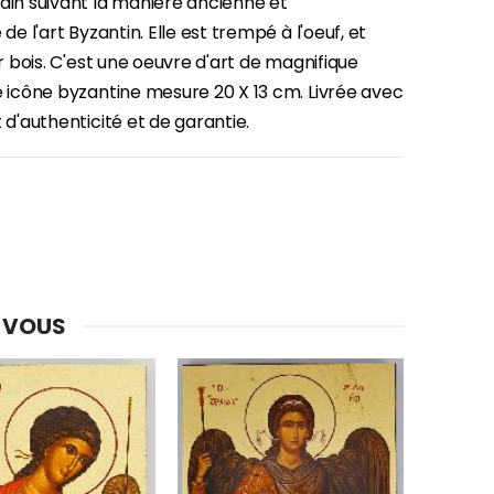
ain suivant la manière ancienne et
 de l'art Byzantin. Elle est trempé à l'oeuf, et
sur bois. C'est une oeuvre d'art de magnifique
e icône byzantine mesure 20 X 13 cm. Livrée avec
t d'authenticité et de garantie.
-30%
Une bougie 150 gr et votre Prière déposées à Lourdes
€7.00
€10.00
 VOUS
-20%
Eau de Lourdes 1 Litre
€9.60
€12.00
-20%