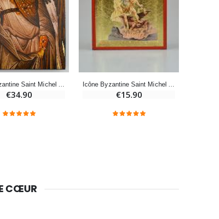
Huile d'Onction
€9.90
Icône Byzantine Saint Michel Archange Gris - 20 cm
Icône Byzantine Saint Michel Archange Peinte à la Main - 8 cm
€34.90
€15.90
Bougie Neuvaine pour une Guérison - 17.5cm
€4.90
DE CŒUR