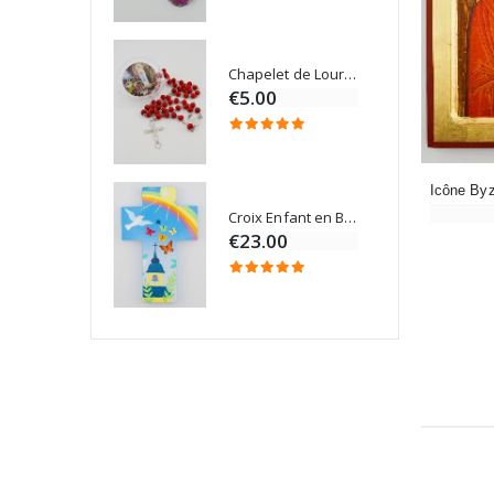
Chapelet de Lourdes en Bois
Onction
€5.00
Croix Enfant en Bois Eglise Papillons et Arc-en-ciel 15 cm
Bougie Neuvaine pour une Guérison - 17.5cm
€23.00