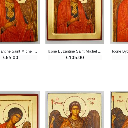
Déposez votre Neuvaine à Lourdes
€21.90
€9.60
€12.00
Encens d'Eglise Pontifical 250g
Bonbons Pastilles Menthe à l'Eau de Lourdes - 130g
€12.90
€7.90
Icône Byzantine Saint Michel Archange Rouge - 25 cm
Icône Byzantine Saint Michel Archange Rouge - 30 cm
€65.00
€105.00
-10%
Médaille Miraculeuse Or 9 Carats - 10 mm
Bougie de Neuvaine Contre le Mal - Saint Michel
€130.00
€4.95
€5.50
-25%
Médaille Miraculeuse Rose - 19mm
Lot de 20 Bougies de Neuvaine Blanches
€2.50
€58.50
€78.00