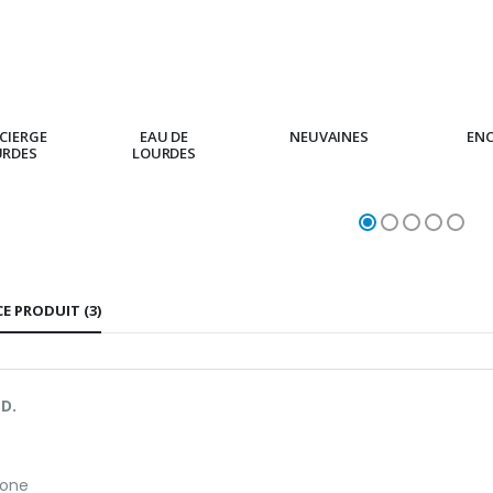
CIERGE
EAU DE
NEUVAINES
EN
URDES
LOURDES
CE PRODUIT (3)
 D.
cone