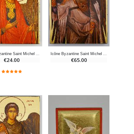
Déposez votre Neuvaine à Lourdes
€9.60
€12.00
Bonbons Pastilles Menthe à l'Eau de Lourdes - 130g
€7.90
Icône Byzantine Saint Michel Archange Rouge - 12 cm
Icône Byzantine Saint Michel Archange Gris - 25 cm
€24.00
€65.00
-10%
Bougie de Neuvaine Contre le Mal - Saint Michel
€4.95
€5.50
-25%
Lot de 20 Bougies de Neuvaine Blanches
€58.50
€78.00