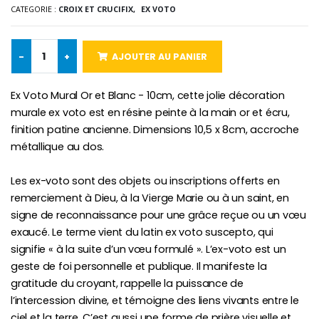
CATEGORIE :
CROIX ET CRUCIFIX,
EX VOTO
-25%
Médaille Miraculeuse Rose
Lot de 20 Bougies de Neuvaine Blanches
€2.50
€58.50
€78.00
-
+
AJOUTER AU PANIER
Ex Voto Mural Or et Blanc - 10cm, cette jolie décoration
murale ex voto est en résine peinte à la main or et écru,
Chapelet de Lourde
Huile d'Onction
finition patine ancienne. Dimensions 10,5 x 8cm, accroche
€5.00
€9.90
métallique au dos.
Les ex-voto sont des objets ou inscriptions offerts en
remerciement à Dieu, à la Vierge Marie ou à un saint, en
Croix Enfant en Bois Eglise Papillons et Arc-en-ciel 15 cm
Bougie Neuvaine pour une Guérison - 17.5cm
signe de reconnaissance pour une grâce reçue ou un vœu
€23.00
€4.90
exaucé. Le terme vient du latin ex voto suscepto, qui
signifie « à la suite d’un vœu formulé ». L’ex-voto est un
geste de foi personnelle et publique. Il manifeste la
gratitude du croyant, rappelle la puissance de
l’intercession divine, et témoigne des liens vivants entre le
ciel et la terre. C’est aussi une forme de prière visuelle et