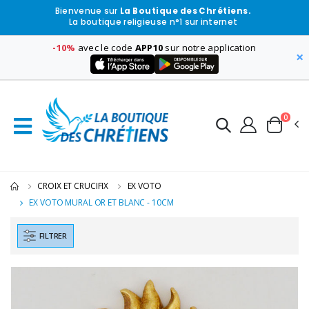
Bienvenue sur
La Boutique des Chrétiens.
La boutique religieuse n°1 sur internet
-10%
avec le code
APP10
sur notre application
×
0
CROIX ET CRUCIFIX
EX VOTO
EX VOTO MURAL OR ET BLANC - 10CM
FILTRER